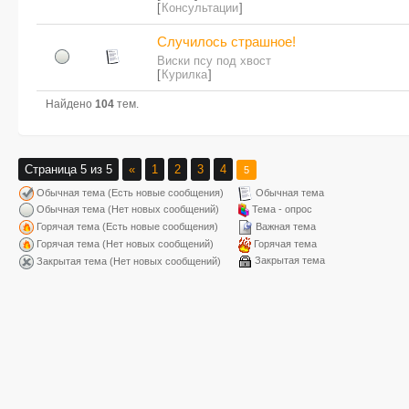
[
Консультации
]
Случилось страшное!
Виски псу под хвост
[
Курилка
]
Найдено
104
тем.
Страница
5
из
5
«
1
2
3
4
5
Обычная тема (Есть новые сообщения)
Обычная тема
Обычная тема (Нет новых сообщений)
Тема - опрос
Горячая тема (Есть новые сообщения)
Важная тема
Горячая тема (Нет новых сообщений)
Горячая тема
Закрытая тема
Закрытая тема (Нет новых сообщений)