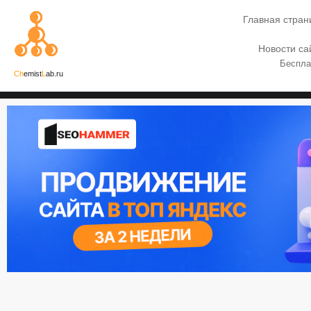
Главная стран
Новости са
Беспла
Ch
emist
L
ab.ru