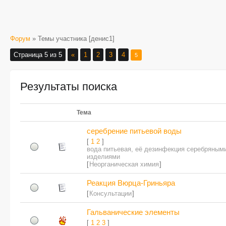
Форум
» Темы участника [денис1]
Страница
5
из
5
«
1
2
3
4
5
Результаты поиска
Тема
серебрение питьевой воды
[
1
2
]
вода питьевая, её дезинфекция серебряным
изделиями
[
Неорганическая химия
]
Реакция Вюрца-Гриньяра
[
Консультации
]
Гальванические элементы
[
1
2
3
]