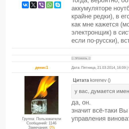
Тогда, вероятно, о
аккумуляторе ноутб
крайне редки), в е
как мне кажется (м
электронщик) в сис
если по-русски), в
денис1
Дата: Пятница, 21.03.2014, 16:09
Цитата
korenev
(
)
у вас, думается име
да, он.
значит всё-таки Вы
управления виноват
Группа: Пользователи
Сообщений:
1146
Замечания:
0%