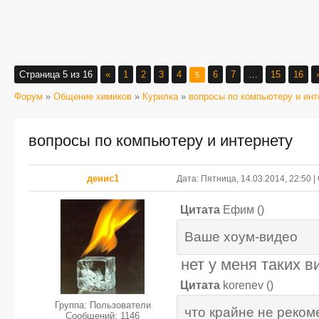
Страница
5
из
16
«
1
2
3
4
6
7
…
15
16
5
Форум
»
Общение химиков
»
Курилка
»
вопросы по компьютеру и инт
вопросы по компьютеру и интернету
денис1
Дата: Пятница, 14.03.2014, 22:50
Цитата
Ефим
(
)
Ваше хоум-видео
нет у меня таких в
Цитата
korenev
(
)
Группа: Пользователи
что крайне не реком
Сообщений:
1146