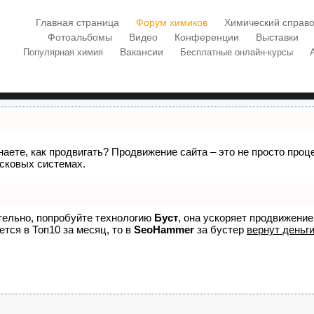
Главная страница
Форум химиков
Химический справо
Фотоальбомы
Видео
Конференции
Выставки
Вакансии
Популярная химия
Бесплатные онлайн-курсы
знаете, как продвигать? Продвижение сайта – это не просто про
исковых системах.
ятельно, попробуйте технологию
Буст
, она ускоряет продвижение
ется в Топ10 за месяц, то в
SeoHammer
за бустер
вернут деньги