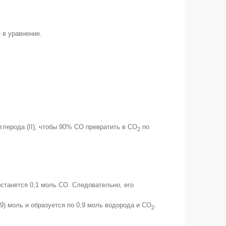
 в уравнение.
лерода (II), чтобы 90% CO превратить в CO
по
2
останется 0,1 моль СО. Следовательно, его
,9) моль и образуется по 0,9 моль водорода и СО
.
2