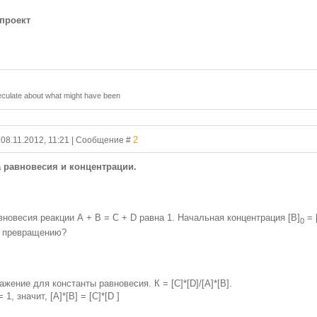
проект
 speculate about what might have been
2
 08.11.2012, 11:21 | Сообщение #
а равновесия и концентрации.
вновесия реакции А + В = С + D равна 1. Начальная концентрация [В]
= 
0
я превращению?
жение для константы равновесия. К = [С]*[D]/[А]*[В].
1, значит, [А]*[В] = [С]*[D ]