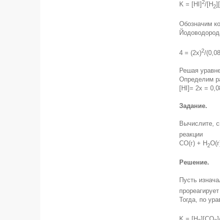
2
K = [HI]
/[H
][
2
Обозначим ко
Йодоводорода
2
4 = (2х)
/(0,08
Решая уравне
Определим р
[HI]= 2x = 0,
Задание.
Вычислите, с
реакции
CO(г) + H
O(г
2
Решение.
Пусть изнача
прореагирует
Тогда, по ур
K = [H
][CO
]