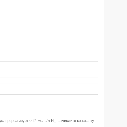
гда прореагирует 0,24 моль/л H
, вычислите константу
2