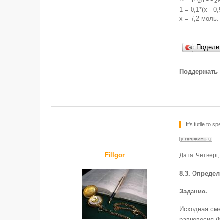
2
2
1 = 0,1*(x - 0,
x = 7,2 моль.
Подели
Поддержать 
It's futile to
FilIgor
Дата: Четверг,
8.3. Опреде
Задание.
Исходная сме
равновесия (