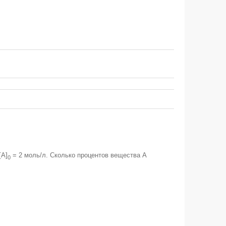
[А]
= 2 моль/л. Сколько процентов вещества А
0