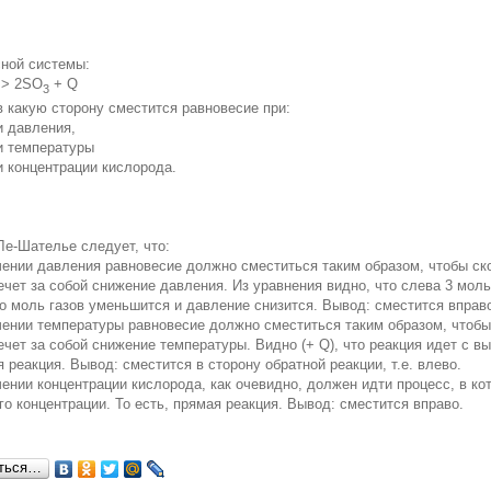
ной системы:
> 2SO
+ Q
3
в какую сторону сместится равновесие при:
и давления,
и температуры
и концентрации кислорода.
Ле-Шателье следует, что:
чении давления равновесие должно сместиться таким образом, чтобы ском
ечет за собой снижение давления. Из уравнения видно, что слева 3 моль 
во моль газов уменьшится и давление снизится. Вывод: сместится вправ
чении температуры равновесие должно сместиться таким образом, чтобы с
ечет за собой снижение температуры. Видно (+ Q), что реакция идет с в
 реакция. Вывод: сместится в сторону обратной реакции, т.е. влево.
чении концентрации кислорода, как очевидно, должен идти процесс, в к
го концентрации. То есть, прямая реакция. Вывод: сместится вправо.
ться…