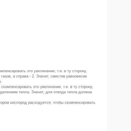
пенсировать это увеличение, т.е. в ту сторону,
газов, а справа - 2. Значит, сместив равновесие
о.
компенсировать это увеличение, т.е. в ту сторону,
ыделением тепла. Значит, для отвода тепла должна
отором кислород расходуется, чтобы скомпенсировать