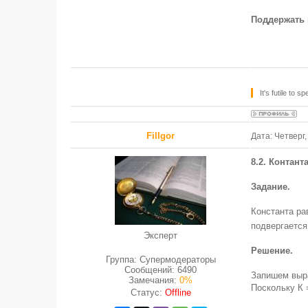
Поддержать 
It's futile to
FilIgor
Дата: Четверг,
8.2. Контант
Задание.
Константа ра
подвергаетс
Эксперт
Решение.
Группа: Супермодераторы
Сообщений:
6490
Запишем выра
Замечания:
0%
Поскольку К = 
Статус:
Offline