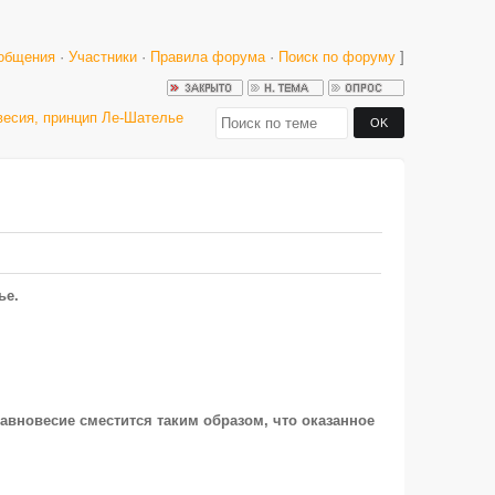
общения
·
Участники
·
Правила форума
·
Поиск по форуму
]
весия, принцип Ле-Шателье
ье.
равновесие сместится таким образом, что оказанное