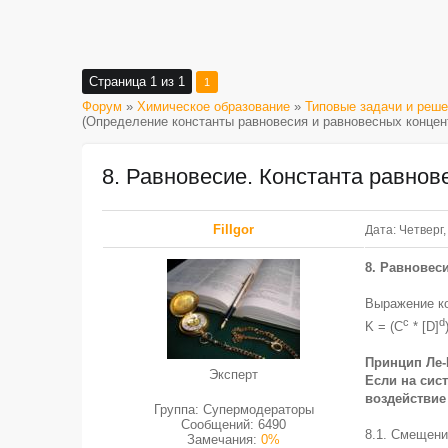
Страница
1
из
1
1
Форум
»
Химическое образование
»
Типовые задачи и реше
(Определение константы равновесия и равновесных концен
8. Равновесие. Константа равнов
FilIgor
Дата: Четверг,
8. Равновес
Выражение ко
c
d
K = (С
* [D]
Принцип Ле-
Эксперт
Если на сис
воздействие
Группа: Супермодераторы
Сообщений:
6490
8.1. Смещени
Замечания:
0%