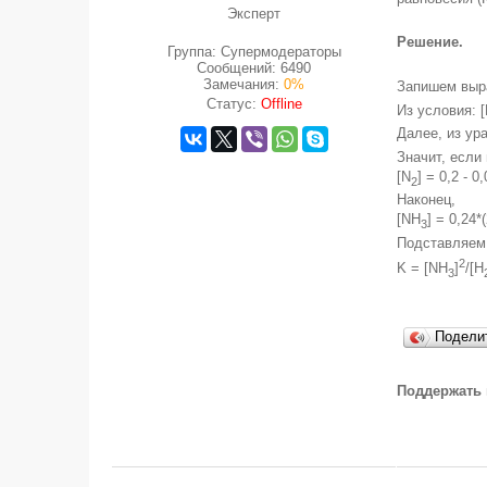
Эксперт
Решение.
Группа: Супермодераторы
Сообщений:
6490
Замечания:
0%
Запишем выра
Статус:
Offline
Из условия: 
Далее, из ур
Значит, если 
[N
] = 0,2 - 0
2
Наконец,
[NH
] = 0,24*
3
Подставляем 
2
K = [NH
]
/[H
3
Подели
Поддержать 