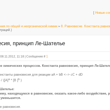
[
Новые со
ния по общей и неорганической химии
»
8. Равновесие. Константа равно
траций.)
есия, принцип Ле-Шателье
1
 08.11.2012, 11:18 | Сообщение #
ие химических процессов. Константа равновесия, принцип Ле-Шател
нстанты равновесия для реакции aA + bB <--> cC + dD
a
b
) / ([A]
* [В ]
)
Шателье:
тему, находящуюся в равновесии, оказать какое-либо воздействие, 
 уменьшится.
е равновесия.