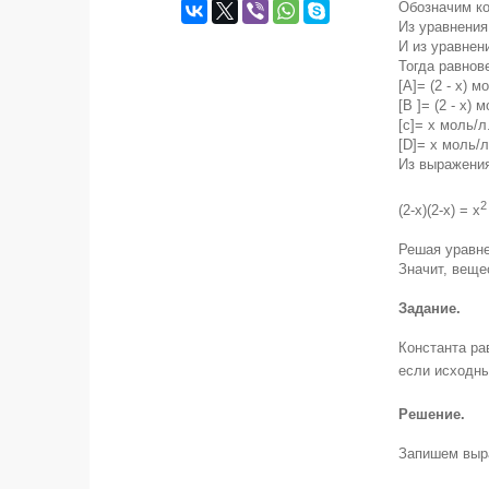
Обозначим ко
Из уравнения 
И из уравнени
Тогда равнов
[A]= (2 - x) м
[В ]= (2 - x) 
[с]= x моль/л
[D]= x моль/л
Из выражения 
2
(2-х)(2-х) = х
Решая уравне
Значит, веще
Задание.
Константа ра
если исходны
Решение.
Запишем выр