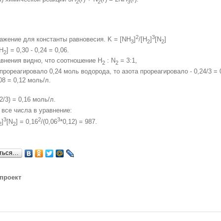
2
2
3
2
3
жение для константы равновесия. K = [NH
]
/[H
]
[N
]
3
2
2
[H
] = 0,30 - 0,24 = 0,06.
2
авнения видно, что соотношение H
: N
= 3:1,
2
2
прореагировало 0,24 моль водорода, то азота прореагировало - 0,24/3 = 
,08 = 0,12 моль/л.
(2/3) = 0,16 моль/л.
все числа в уравнение:
3
2
3
]
[N
] = 0,16
/(0,06
*0,12) = 987.
2
2
ться…
проект