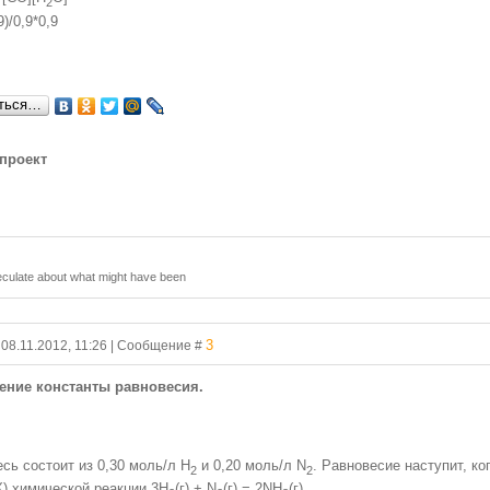
2
9)/0,9*0,9
ться…
проект
 speculate about what might have been
3
 08.11.2012, 11:26 | Сообщение #
ление константы равновесия.
сь состоит из 0,30 моль/л H
и 0,20 моль/л N
. Равновесие наступит, ко
2
2
К) химической реакции 3H
(г) + N
(г) = 2NH
(г).