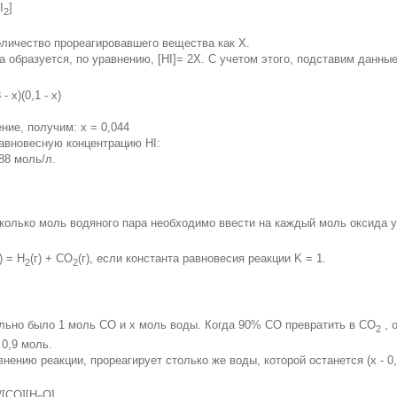
I
]
2
личество прореагировавшего вещества как Х.
 образуется, по уравнению, [HI]= 2Х. С учетом этого, подставим данные
 - x)(0,1 - x)
ние, получим: х = 0,044
авновесную концентрацию HI:
088 моль/л.
колько моль водяного пара необходимо ввести на каждый моль оксида уг
) = H
(г) + CO
(г), если константа равновесия реакции K = 1.
2
2
льно было 1 моль СО и х моль воды. Когда 90% CO превратить в CO
, 
2
 0,9 моль.
авнению реакции, прореагирует столько же воды, которой останется (х - 0
/[CO][H
O]