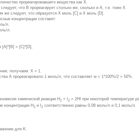
личество прореагировавшего вещества как Х.
следует, что В прореагирует столько же, сколько и А, т.е. тоже Х.
я же следует, что образуется Х моль [С] и Х моль [D].
есные концентрации составят:
оль/л.
моль/л.
.
.
[А]*[В] = [С]*[D],
ние, получаем: Х = 1.
ства А прореагировало 1 моль/л, что составляет w = 1*100%/2 = 50%.
вновесия химической реакции H
+ I
= 2HI при некоторой температуре р
2
2
е концентрации H
и I
соответственно равны 0,08 моль/л и 0,1 моль/л.
2
2
ажение для K.