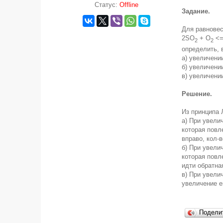
Статус:
Offline
Задание.
Для равновес
2SO
+ O
<=
2
2
определить, 
а) увеличени
б) увеличени
в) увеличени
Решение.
Из принципа 
а) При увели
которая повл
вправо, кол-
б) При увели
которая повл
идти обратная
в) При увели
увеличение е
Подели