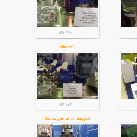
FilIgor
654
Насос1
28.10.2015
FilIgor
624
Насос для вязк. жидк.1