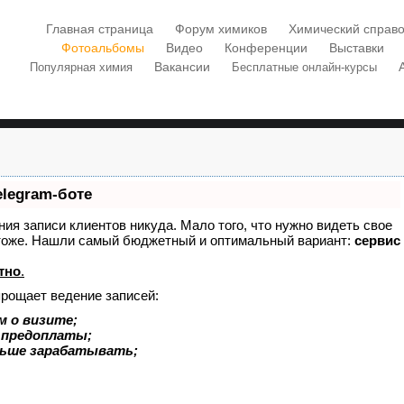
Главная страница
Форум химиков
Химический справо
Фотоальбомы
Видео
Конференции
Выставки
Вакансии
Популярная химия
Бесплатные онлайн-курсы
elegram-боте
ения записи клиентов никуда. Мало того, что нужно видеть свое
х тоже. Нашли самый бюджетный и оптимальный вариант:
сервис
тно
.
прощает ведение записей:
м о визите;
и предоплаты;
льше зарабатывать;