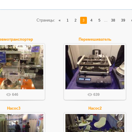
Страницы
:
...
«
1
2
3
4
5
38
39
евмотранспортер
Перемешиватель
28.10.2015
28.10.2015
FilIgor
FilIgor
646
639
Насос3
Насос2
28.10.2015
28.10.2015