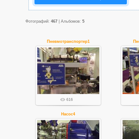
Фотографий:
467
| Альбомов:
5
Пневмотранспортер1
Пн
28.10.2015
FilIgor
616
Насос4
28.10.2015