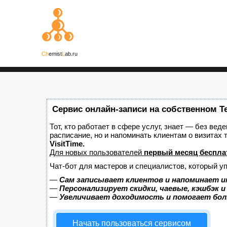
Ch
emist
L
ab.ru
Сервис онлайн-записи на собственном T
Тот, кто работает в сфере услуг, знает — без вед
расписание, но и напоминать клиентам о визита
VisitTime.
Для новых пользователей
первый месяц беспла
Чат-бот для мастеров и специалистов, который у
—
Сам записывает клиентов и напоминает и
—
Персонализирует скидки, чаевые, кэшбэк 
—
Увеличивает доходимость и помогает бо
Начать пользоваться сервисом