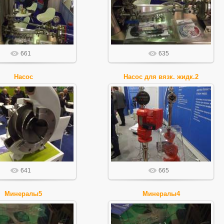
FilIgor
FilIgor
661
635
Насос
Насос для вязк. жидк.2
28.10.2015
28.10.2015
FilIgor
FilIgor
641
665
Минералы5
Минералы4