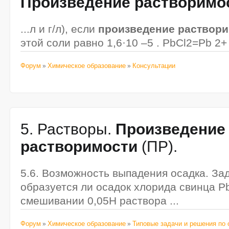
Произведение
растворимо
...л и г/л), если
произведение
раствор
этой соли равно 1,6·10 –5 . PbCl2=Pb 2+ 
Форум
Химическое образование
Консультации
»
»
5. Растворы.
Произведение
растворимости
(ПР).
5.6. Возможность выпадения осадка. За
образуется ли осадок хлорида свинца Pb
смешивании 0,05Н раствора ...
Форум
Химическое образование
Типовые задачи и решения по 
»
»