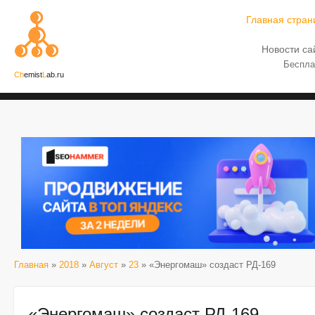
Главная стран
Новости са
Беспла
Ch
emist
L
ab.ru
Главная
»
2018
»
Август
»
23
» «Энергомаш» создаст РД-169
«Энергомаш» создаст РД-169