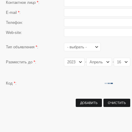
Тара и упаковка
Контактное лицо
*
:
Продажа тары и упаковки
Покупка тары и упаковки
E-mail
*
:
Средства защиты
Продажа средств защиты
Телефон:
Покупка средств защиты
Химическая литература
Web-site:
Предложение химической литер
Поиск химической литературы
Тип объявления
*
:
Нормативная документация
Предложение нормативной доку
Поиск нормативной документаци
-
-
Разместить до
*
:
Программное обеспечение
Продажа программного обеспече
Покупка программного обеспече
Образовательные услуги
Код
*
:
Предложение образовательных у
Поиск образовательных услуг
Репетиторские услуги
Предложение репетиторских услу
Поиск репетиторских услуг
Услуги синтеза и испытаний
Предложение услуг синтеза и ис
Поиск услуг синтеза и испытаний
Консультационные услуги
Предложение консультационных 