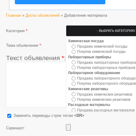
Главная
»
Доска объявлений
» Добавление материала
Категория
*
:
Химическая посуда
Тема объявления
*
:
Продажа химической посуды
Покупка химической посуды
Текст объявления
*
:
Лабораторные приборы
Продажа лабораторных приборо
Покупка лабораторных приборов
Лабораторное оборудование
Продажа лабораторного оборуд
Покупка лабораторного оборудо
Химические реактивы
Продажа химических реактивов
Покупка химических реактивов
Расходные материалы
Продажа расходных материалов
Заменять переводы строк тегом
<BR>
Покупка расходных материалов
Металлы и сплавы
Продажа металлов и сплавов
Скриншот:
Покупка металлов и сплавов