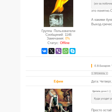
(из-за побочн
это понятно.
А какими бук
Выход-греческ
Группа: Пользователи
Сообщений:
1146
Замечания:
0%
Статус:
Offline
Е.В.Базаров:
Ефим
Дата: Четверг
Цитата
денис1
(
)
Куда уходит 
Просто остаё