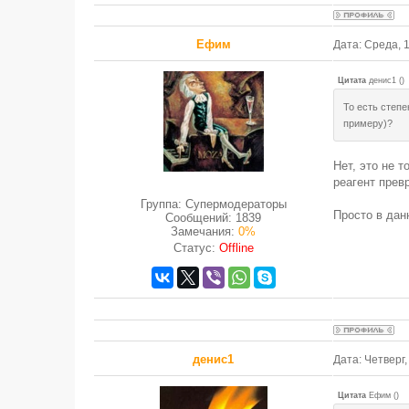
Ефим
Дата: Среда, 
Цитата
денис1
(
)
То есть степе
примеру)?
Нет, это не 
реагент прев
Группа: Супермодераторы
Просто в дан
Сообщений:
1839
Замечания:
0%
Статус:
Offline
денис1
Дата: Четверг
Цитата
Ефим
(
)