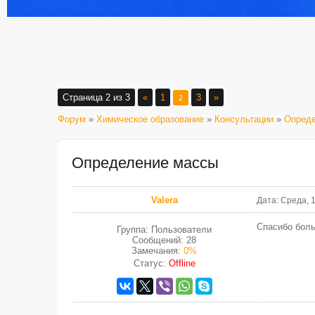
Страница
2
из
3
«
1
3
»
2
Форум
»
Химическое образование
»
Консультации
»
Опред
Определение массы
Valera
Дата: Среда, 
Спасибо бол
Группа: Пользователи
Сообщений:
28
Замечания:
0%
Статус:
Offline