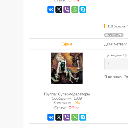
Статус:
Offline
Е.В.Базаров:
Ефим
Дата: Четверг
Цитата
денис1
(
)
?
Я не знаю. Э
Группа: Супермодераторы
Сообщений:
1839
Замечания:
0%
Статус:
Offline