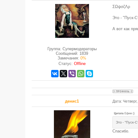
ΣΩψσζΛρ
Это - "Пуск-
А вот как пр
Группа: Супермодераторы
Сообщений:
1839
Замечания:
0%
Статус:
Offline
денис1
Дата: Четверг
Цитата
Ефим
(
)
Это - "Пуск-
Спасибо.