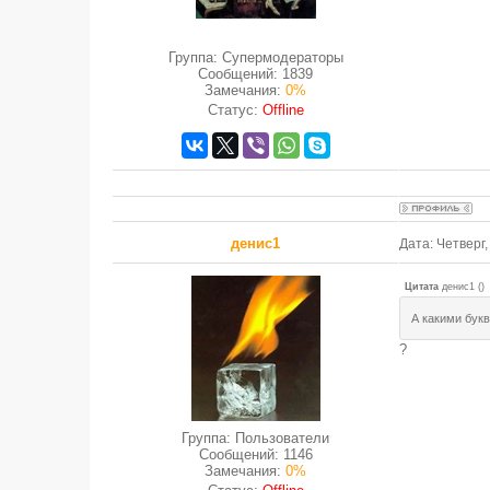
Группа: Супермодераторы
Сообщений:
1839
Замечания:
0%
Статус:
Offline
денис1
Дата: Четверг
Цитата
денис1
(
)
А какими бук
?
Группа: Пользователи
Сообщений:
1146
Замечания:
0%