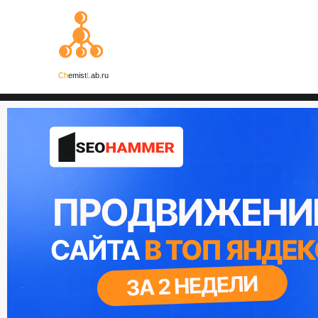
Ch
emist
L
ab.ru