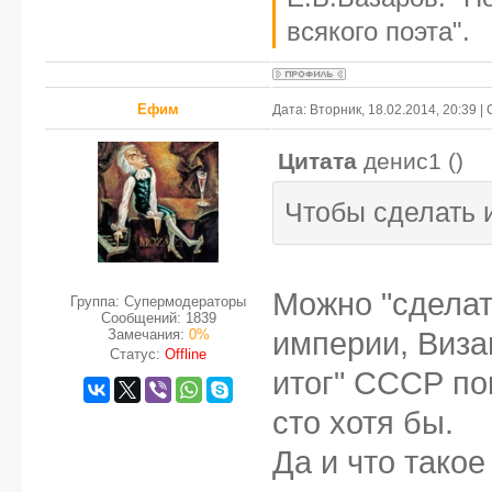
всякого поэта".
Ефим
Дата: Вторник, 18.02.2014, 20:39 
Цитата
денис1
(
)
Чтобы сделать 
Можно "сделат
Группа: Супермодераторы
Сообщений:
1839
Замечания:
0%
империи, Визан
Статус:
Offline
итог" СССР по
сто хотя бы.
Да и что тако