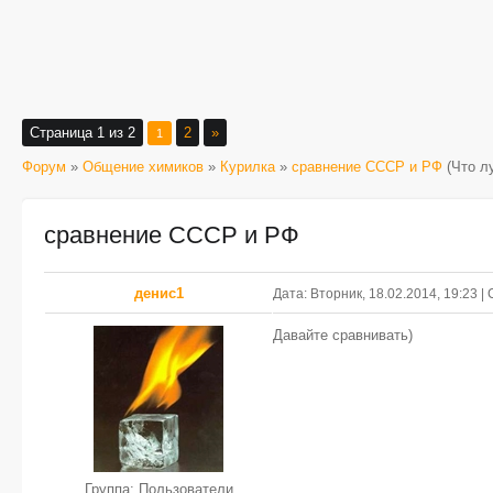
Страница
1
из
2
2
»
1
Форум
»
Общение химиков
»
Курилка
»
сравнение СССР и РФ
(Что л
сравнение СССР и РФ
денис1
Дата: Вторник, 18.02.2014, 19:23 
Давайте сравнивать)
Группа: Пользователи