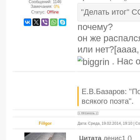
Сообщений:
1146
Замечания:
0%
"Делать итог" С
Статус:
Offline
почему?
он же распалс
или нет?[аааа
. Нас 
Е.В.Базаров: "П
всякого поэта".
FilIgor
Дата: Среда, 19.02.2014, 19:10 | 
Цитата
денис1
(
)