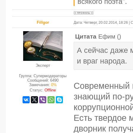
всякого поэта".
FilIgor
Дата: Четверг, 20.02.2014, 18:26 
Цитата
Ефим
(
)
А сейчас даже 
и враг народа.
Эксперт
Группа: Супермодераторы
Сообщений:
6490
Современный м
Замечания:
0%
Статус:
Offline
знающий по-ру
коррупционно
Есть твердое м
дворник получ