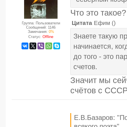
Что это такое?
Цитата
Ефим
(
)
Группа: Пользователи
Сообщений:
1146
Замечания:
0%
Знаете такую пр
Статус:
Offline
начинается, ког
до того - это п
счетов.
Значит мы сей
счётов с ССС
Е.В.Базаров: "П
всякого поэта".