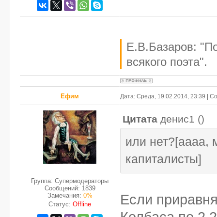
Е.В.Базаров: "П
всякого поэта".
Ефим
Дата: Среда, 19.02.2014, 23:39 | 
Цитата
денис1
(
)
или нет?[аааа,
капиталисты]
Группа: Супермодераторы
Сообщений:
1839
Замечания:
0%
Если приравнят
Статус:
Offline
Колбаса по 2.2