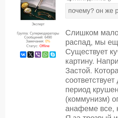
почему? он же 
Эксперт
Слишком мало 
Группа: Супермодераторы
Сообщений:
6490
распад, мы ещ
Замечания:
0%
Статус:
Offline
Существует к
картину. Напр
Застой. Котор
соответствует
период крушен
(коммунизм) о
анафеме все, 
Я за трезвый и