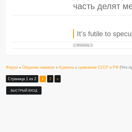
часть делят ме
It's futile to spe
Форум
»
Общение химиков
»
Курилка
»
сравнение СССР и РФ
(Что л
Страница
1
из
2
2
»
1