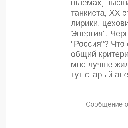
шлемах, высша
танкиста, ХХ 
лирики, цехови
Энергия", Чер
"Россия"? Что
общий критери
мне лучше жило
тут старый ан
Сообщение о