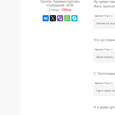
Группа: Администраторы
Ну прямо-таки
Сообщений:
4239
Жить захотит
Статус:
Offline
Цитата
FilIgor
(
)
Ничем не луч
Что за стран
Цитата
FilIgor
(
)
Всем пахать, 
С "болотными
Цитата
FilIgor
(
)
Где я такое г
А я разве цит