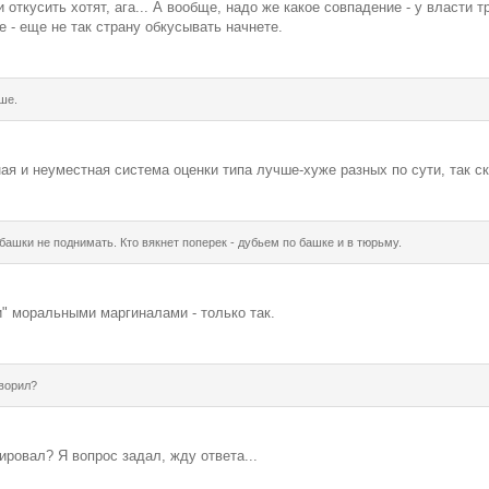
 откусить хотят, ага... А вообще, надо же какое совпадение - у власти 
е - еще не так страну обкусывать начнете.
ше.
ная и неуместная система оценки типа лучше-хуже разных по сути, так с
башки не поднимать. Кто вякнет поперек - дубьем по башке и в тюрьму.
" моральными маргиналами - только так.
оворил?
ировал? Я вопрос задал, жду ответа...