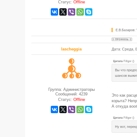
Статус:
Offline
Е.В.Базаров:
lascheggia
Дата: Среда, 
Цитата
FilIgor
(
)
Вы что предпо
шансов выжи
Группа: Администраторы
Сообщений:
4239
Это как расц
Статус:
Offline
корыта? Непр
А откуда воо
Цитата
FilIgor
(
)
Ну вот, перек