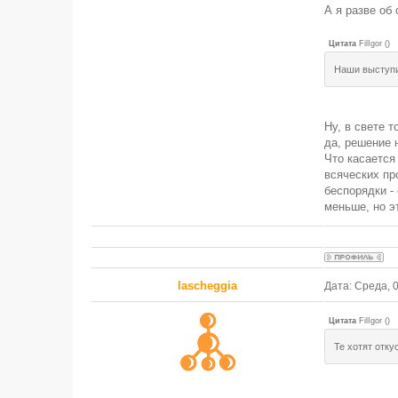
А я разве об
Цитата
FilIgor
(
)
Наши выступи
Ну, в свете 
да, решение 
Что касается
всяческих пр
беспорядки -
меньше, но эт
lascheggia
Дата: Среда, 
Цитата
FilIgor
(
)
Те хотят отку