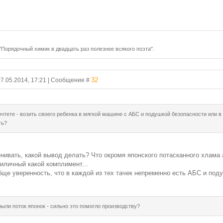
 "Порядочный химик в двадцать раз полезнее всякого поэта".
32
07.05.2014, 17:21 | Сообщение #
чтете - возить своего ребенка в мягкой машине с АБС и подушкой безопасности или в 
ть?
енивать, какой вывод делать? Что окромя японского потасканного хлама 
иличный какой комплимент...
бще уверенность, что в каждой из тех тачек непременно есть АБС и под
рыли поток японок - сильно это помогло производству?