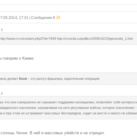
34
07.05.2014, 17:31 | Сообщение #
(
)
ttp://www.rv.ru/content.php3?id=7949 http://zvezda.ru/politics/2006/10/13/genocide_1.htm
ы говорим о Киеве:
самое делает
Киев
- это разгул фашизма, карательная операция.
(
)
му что они совершенно не скрывают поддержки неонацизма, позволяют себе антиросс
ажданского населения, натравливая на него регулярные войска, которое (население) 
 и при этом не устраивает массовых беспорядков, сидит на месте и никого не убивае
 сплошь Чечня. В ней я массовых убийств и не отрицал.