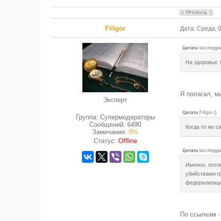
FilIgor
Дата: Среда, 
Цитата
lascheggia
На здоровье: h
Я полагал, м
Эксперт
Цитата
FilIgor
(
)
Группа: Супермодераторы
Сообщений:
6490
Когда то же 
Замечания:
0%
Статус:
Offline
Цитата
lascheggia
Именно, пото
убийствами гр
федерализации
По ссылкам -