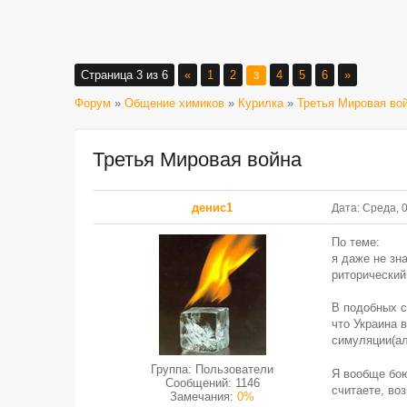
Страница
3
из
6
«
1
2
4
5
6
»
3
Форум
»
Общение химиков
»
Курилка
»
Третья Мировая во
Третья Мировая война
денис1
Дата: Среда, 
По теме:
я даже не зн
риторический
В подобных 
что Украина 
симуляции(аля
Группа: Пользователи
Я вообще бою
Сообщений:
1146
считаете, во
Замечания:
0%