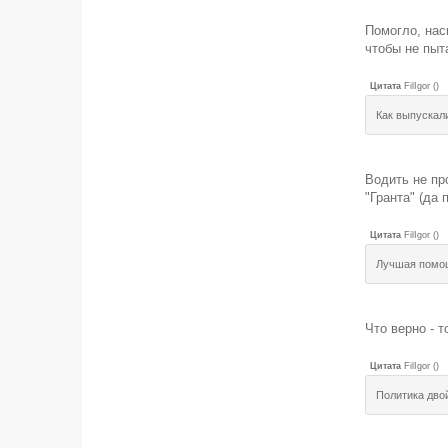
Помогло, нас
чтобы не пыт
Цитата
FilIgor
(
)
Как выпускали
Водить не пр
"Гранта" (да 
Цитата
FilIgor
(
)
Лучшая помощ
Что верно - т
Цитата
FilIgor
(
)
Политика дво