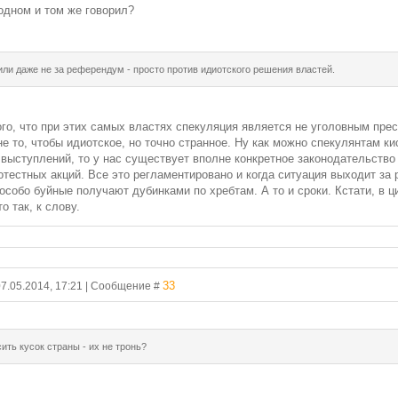
 одном и том же говорил?
ли даже не за референдум - просто против идиотского решения властей.
того, что при этих самых властях спекуляция является не уголовным пр
не то, чтобы идиотское, но точно странное. Ну как можно спекулянтам 
 выступлений, то у нас существует вполне конкретное законодательство 
отестных акций. Все это регламентировано и когда ситуация выходит за
 особо буйные получают дубинками по хребтам. А то и сроки. Кстати, в
о так, к слову.
33
07.05.2014, 17:21 | Сообщение #
сить кусок страны - их не тронь?