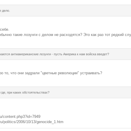
е дело.
 себе.
 обычно такие лозунги с делом не расходятся? Это как раз тот редкий сл
чаются антиамериканские лозунги - пусть Америка к нам войска введет?
о то, что они задрали "цветные революции" устраивать?
 где, при каких обстоятельствах?
.ru/content.php3?id=7949
ru/politics/2006/10/13/genocide_1.htm