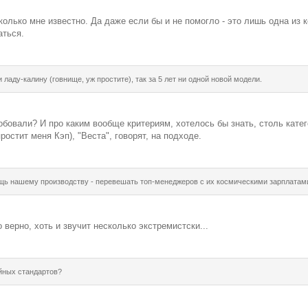
колько мне известно. Да даже если бы и не помогло - это лишь одна из 
аться.
 ладу-калину (говнище, уж простите), так за 5 лет ни одной новой модели.
обовали? И про каким вообще критериям, хотелось бы знать, столь кате
простит меня Кэп), "Веста", говорят, на подходе.
ь нашему производству - перевешать топ-менеджеров с их космическими зарплатами 
о верно, хоть и звучит несколько экстремистски...
йных стандартов?