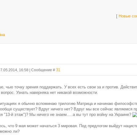
[
Новые со
йна
31
07.05.2014, 16:58 | Сообщение #
аю, чью точку зрения поддержать. У всех есть свои за и против. Действит
 вопрос. Узнать наверняка нет никакой возможности.
ситуациях я обычно вспоминаю трилогию Матрица и начинаю философс
вообще существует? Вдруг ничего нет? Вдруг мы все сейчас являемся 
 "13-й этаж")? Мы ничего не знаем.....а вы тут про войну на Украине?
сь, что 9 мая может начаться 3 мировая. Под предлогом выйдут нацисты
зможно ли?