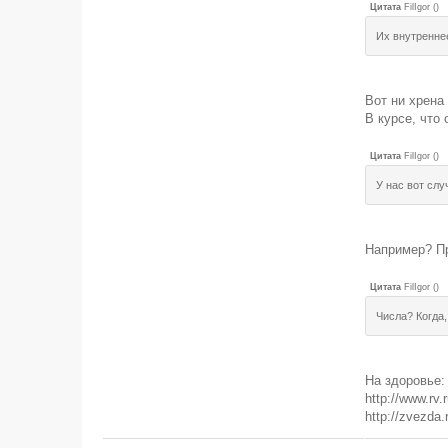
Цитата
FilIgor
(
)
Их внутренне
Вот ни хрена
В курсе, что
Цитата
FilIgor
(
)
У нас вот слу
Например? Пр
Цитата
FilIgor
(
)
Числа? Когда,
На здоровье:
http://www.rv
http://zvezda.