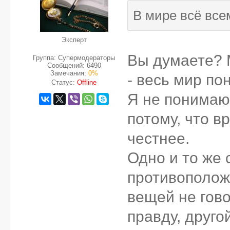
В мире всё все
Эксперт
Вы думаете? 
Группа: Супермодераторы
Сообщений:
6490
Замечания:
0%
- весь мир пон
Статус:
Offline
Я не понимаю,
потому, что в
честнее.
Одно и то же
противополож
вещей не гово
правду, другой