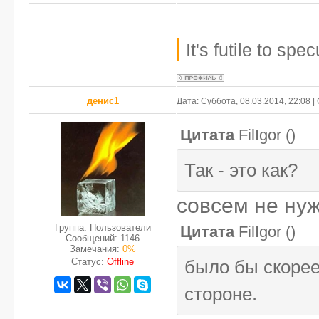
It's futile to sp
денис1
Дата: Суббота, 08.03.2014, 22:08 
Цитата
FilIgor
(
)
Так - это как?
совсем не ну
Группа: Пользователи
Цитата
FilIgor
(
)
Сообщений:
1146
Замечания:
0%
Статус:
Offline
было бы скорее
стороне.