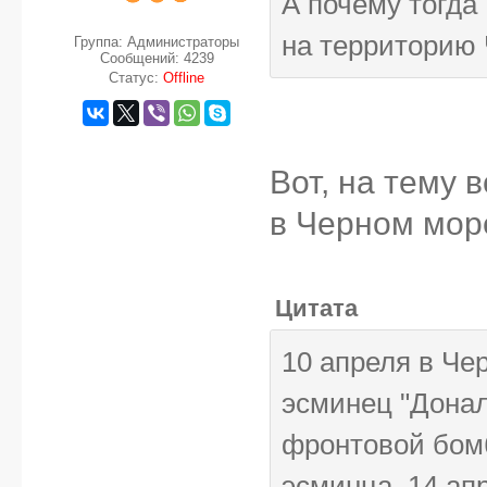
А почему тогда
на территорию 
Группа: Администраторы
Сообщений:
4239
Статус:
Offline
Вот, на тему 
в Черном море
Цитата
10 апреля в Че
эсминец "Донал
фронтовой бом
эсминца. 14 ап