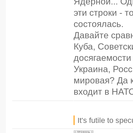
Ядерной... Од
эти строки - т
состоялась.
Давайте срав
Куба, Советск
досягаемости 
Украина, Росси
мировая? Да 
входит в НАТО,
It's futile to sp