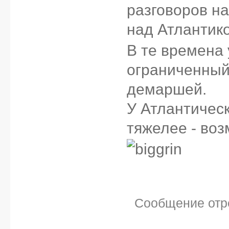
разговоров на
над Атлантико
В те времена
ограниченный
демаршей.
У Атлантичес
тяжелее - воз
Сообщение отр