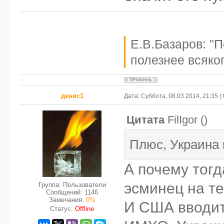
Е.В.Базаров: "
полезнее всяког
денис1
Дата: Суббота, 08.03.2014, 21:35 
Цитата
FilIgor
(
)
Плюс, Украина 
А почему тогд
эсминец на т
Группа: Пользователи
Сообщений:
1146
Замечания:
0%
И США вводит
Статус:
Offline