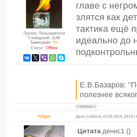
главе с негр
злятся как дет
тактика ещё 
Группа: Пользователи
идеально до н
Сообщений:
1146
Замечания:
0%
Статус:
Offline
подконтроль
Е.В.Базаров: "
полезнее всяког
FilIgor
Дата: Суббота, 03.05.2014, 18:53 
Цитата
денис1
(
)