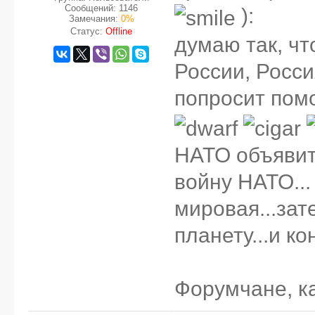
Сообщений:
1146
):
Замечания:
0%
Статус:
Offline
думаю так, чт
России, Росси
попросит пом
НАТО объявит
войну НАТО...
мировая...зат
планету...и к
Форумчане, к