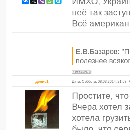
ИМХО, Украина
неё так засту
Всё американц
Е.В.Базаров: "
полезнее всяког
денис1
Дата: Суббота, 08.03.2014, 21:53 
Простите, что 
Вчера хотел з
хотела грузит
было, что сер