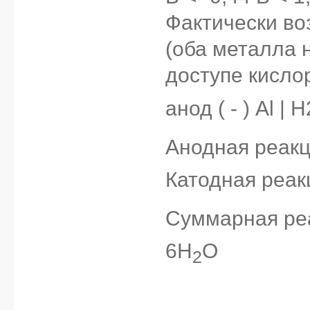
Фактически во
(оба металла 
доступе кисло
анод ( - ) Al | 
Анодная реакци
Катодная реак
Суммарная реа
6H
O
2