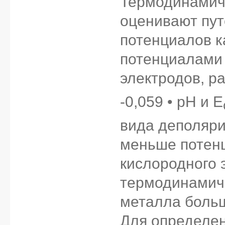
Термодинамич
оценивают пут
потенциалов к
потенциалами 
электродов, р
-0,059 • pH и E
вида деполяри
меньше потен
кислородного 
термодинамиче
металла больш
Для определе