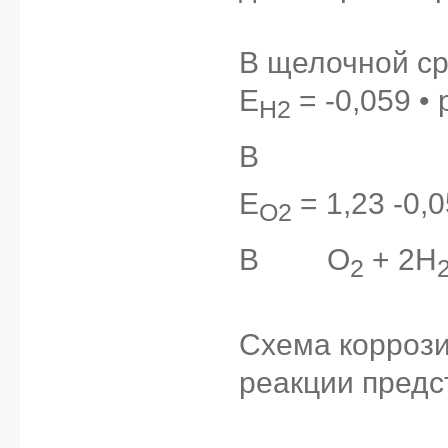
В щелочной ср
E
= -0,059 • 
H2
В
___________
E
= 1,23 -0,0
O2
В
____
O
+ 2H
2
Схема коррози
реакции предс