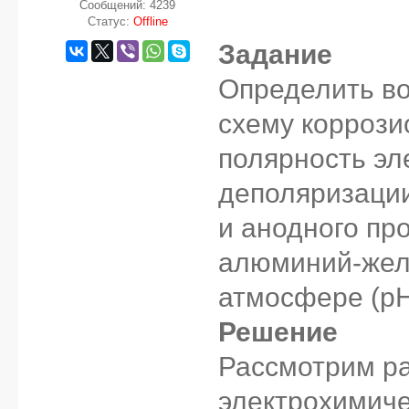
Сообщений:
4239
Статус:
Offline
Задание
Определить во
схему коррози
полярность эл
деполяризации
и анодного пр
алюминий-жел
атмосфере (pH
Решение
Рассмотрим р
электрохимиче