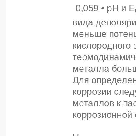
-0,059 • pH и E
вида деполяри
меньше потен
кислородного 
термодинамиче
металла больш
Для определе
коррозии след
металлов к па
коррозионной 