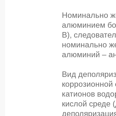
Номинально же
алюминием бол
В), следовате
номинально же
алюминий – а
Вид деполяриз
коррозионной 
катионов водо
кислой среде (
деполяризация