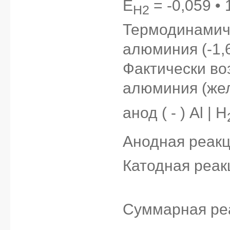
E
= -0,059 • 
H2
Термодинамиче
алюминия (-1,66
Фактически во
алюминия (жел
анод ( - ) Al | H
Анодная реакци
Катодная реак
Суммарная реа