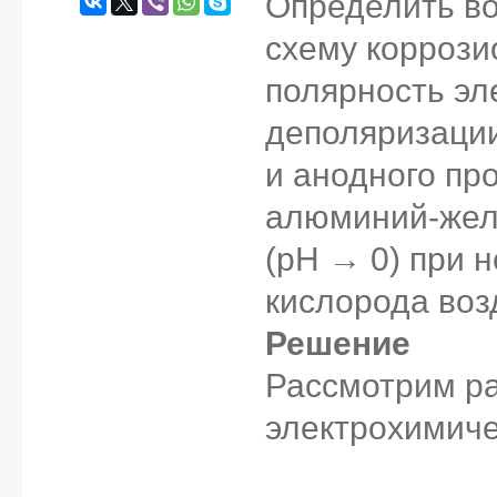
Определить во
схему коррози
полярность эл
деполяризации
и анодного пр
алюминий-желе
(pH → 0) при 
кислорода воз
Решение
Рассмотрим р
электрохимиче