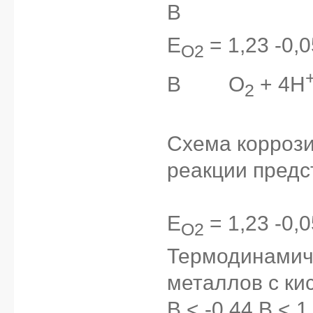
В
___________
E
= 1,23 -0,0
O2
В
____
O
+ 4H
2
Схема коррози
реакции предс
E
= 1,23 -0,0
O2
Термодинамич
металлов с ки
В < -0,44 В < 1