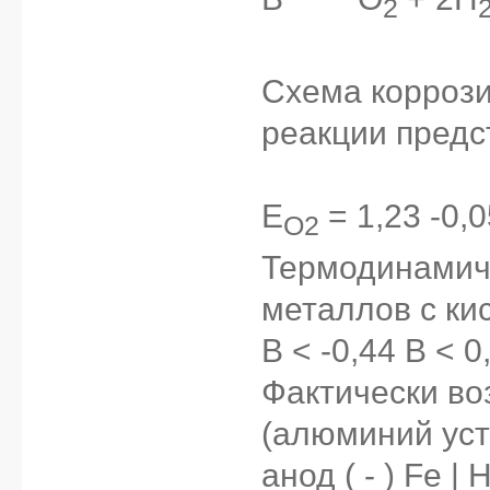
2
Схема коррози
реакции предс
E
= 1,23 -0,0
O2
Термодинамич
металлов с ки
В < -0,44 В < 0
Фактически во
(алюминий уст
анод ( - ) Fe | 