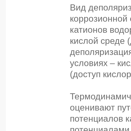
Вид деполяриз
коррозионной 
катионов водо
кислой среде (
деполяризация
условиях – ки
(доступ кислор
Термодинамич
оценивают пут
потенциалов к
потенциалами 