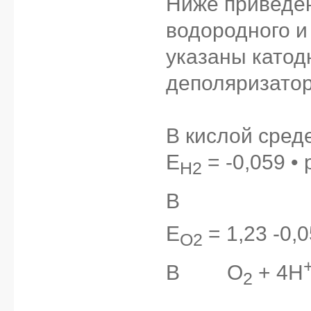
Ниже приведе
водородного и
указаны катод
деполяризатор
В кислой сред
E
= -0,059 • 
H2
В
___________
E
= 1,23 -0,0
O2
В
____
O
+ 4H
2