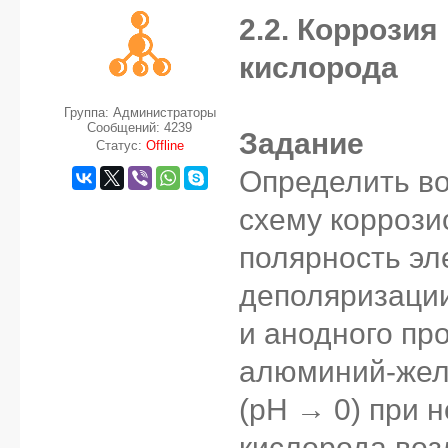
2.2. Коррозия
кислорода
Группа: Администраторы
Сообщений:
4239
Задание
Статус:
Offline
Определить во
схему коррози
полярность эл
деполяризации
и анодного пр
алюминий-желе
(pH → 0) при 
кислорода воз