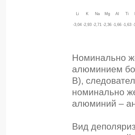
Li
K
Na
Mg
Al
Ti
-3,04
-2,93
-2,71
-2,36
-1,66
-1,63
-
Номинально же
алюминием бол
В), следовате
номинально же
алюминий – а
Вид деполяриз