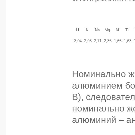
Li
K
Na
Mg
Al
Ti
-3,04
-2,93
-2,71
-2,36
-1,66
-1,63
-
Номинально же
алюминием бол
В), следовате
номинально же
алюминий – а