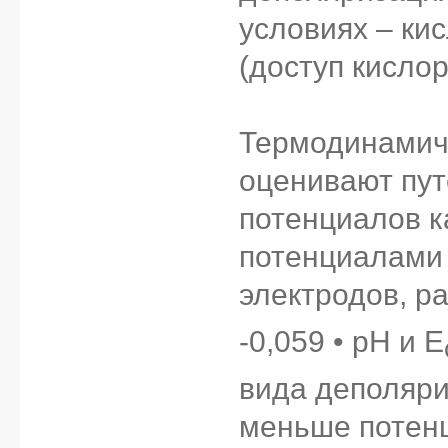
условиях – ки
(доступ кислор
Термодинамич
оценивают пут
потенциалов к
потенциалами 
электродов, р
-0,059 • pH и E
вида деполяри
меньше потен