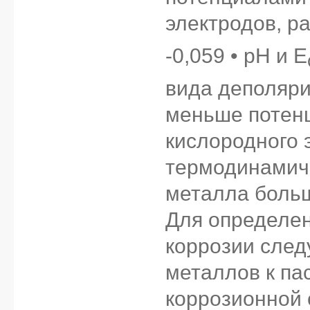
электродов, р
-0,059 • pH и E
вида деполяри
меньше потен
кислородного 
термодинамиче
металла больш
Для определе
коррозии след
металлов к па
коррозионной 