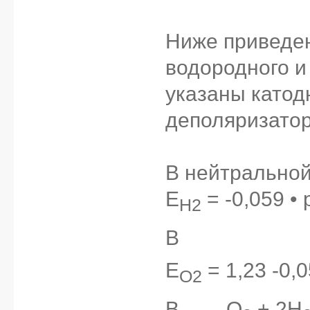
Ниже приведе
водородного и
указаны катод
деполяризатор
В нейтральной
E
= -0,059 • 
H2
В
___________
E
= 1,23 -0,0
O2
В
____
O
+ 2H