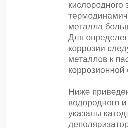
кислородного 
термодинамиче
металла больш
Для определе
коррозии след
металлов к па
коррозионной 
Ниже приведе
водородного и
указаны катод
деполяризатор