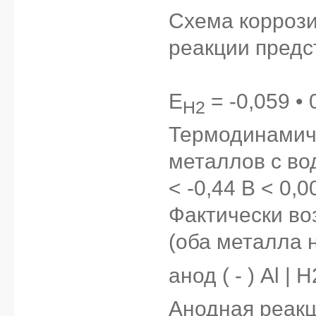
Схема коррози
реакции предс
E
= -0,059 • 
H2
Термодинамич
металлов с во
< -0,44 В < 0,0
Фактически во
(оба металла 
анод ( - ) Al | 
Анодная реакци