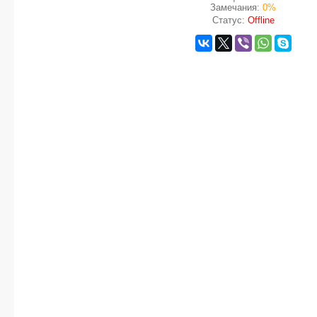
Замечания:
0%
Статус:
Offline