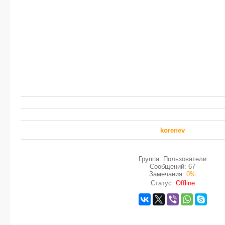
korenev
Группа: Пользователи
Сообщений:
67
Замечания:
0%
Статус:
Offline