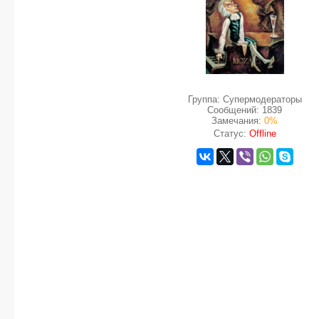
Группа: Супермодераторы
Сообщений:
1839
Замечания:
0%
Статус:
Offline