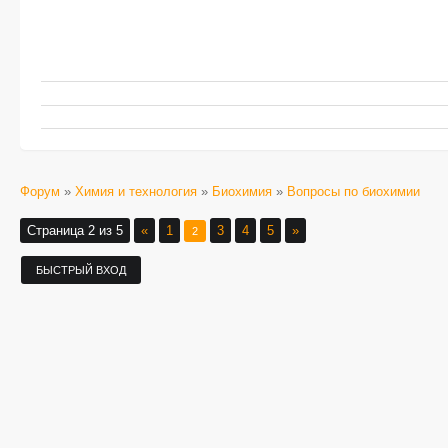
Форум
»
Химия и технология
»
Биохимия
»
Вопросы по биохимии
Страница
2
из
5
«
1
3
4
5
»
2