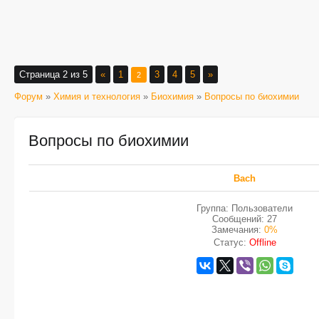
Страница
2
из
5
«
1
3
4
5
»
2
Форум
»
Химия и технология
»
Биохимия
»
Вопросы по биохимии
Вопросы по биохимии
Bach
Группа: Пользователи
Сообщений:
27
Замечания:
0%
Статус:
Offline