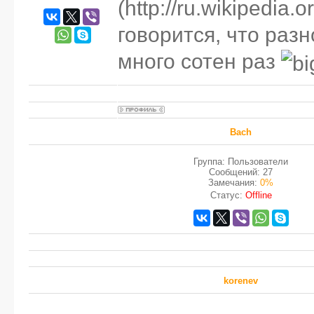
(http://ru.wik
говорится, что раз
много сотен раз
Bach
Группа: Пользователи
Сообщений:
27
Замечания:
0%
Статус:
Offline
korenev