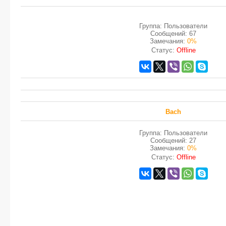
Группа: Пользователи
Сообщений:
67
Замечания:
0%
Статус:
Offline
Bach
Группа: Пользователи
Сообщений:
27
Замечания:
0%
Статус:
Offline