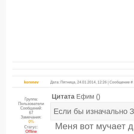
korenev
Дата: Пятница, 24.01.2014, 12:26 | Сообщение #
Цитата
Ефим
(
)
Группа:
Пользователи
Сообщений:
Если бы изначально З
67
Замечания:
0%
Меня вот мучает др
Статус:
Offline