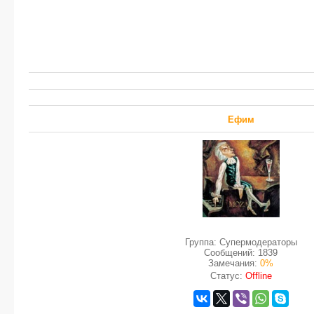
Ефим
Группа: Супермодераторы
Сообщений:
1839
Замечания:
0%
Статус:
Offline