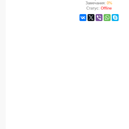
Замечания:
0%
Статус:
Offline