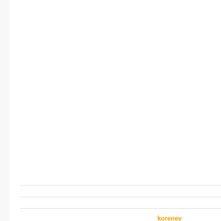
korenev