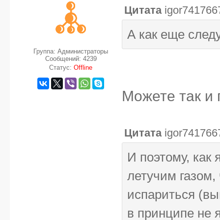
Цитата
igor741766
А как еще след
Группа: Администраторы
Сообщений:
4239
Статус:
Offline
Можете так и 
Цитата
igor741766
И поэтому, как
летучим газом,
испариться (вы
в принципе не 