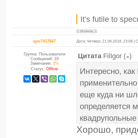
It's futile to sp
igor7417667
Дата: Четверг, 21.06.2018, 23:08 
Группа: Пользователи
Цитата
FilIgor
(
)
Сообщений:
19
Замечания:
0%
Статус:
Offline
Интересно, как
применительно 
еще куда ни шл
определяется 
квадрупольные 
Хорошо, прид
говорить не буд