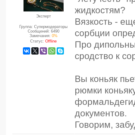
жидкостям?
Эксперт
Вязкость - ещ
Группа: Супермодераторы
сорбции опре
Сообщений:
6490
Замечания:
0%
Статус:
Offline
Про дипольны
сродство к сор
Вы коньяк пье
рюмки коньяк
формальдегида
документов.
Говорим, забу