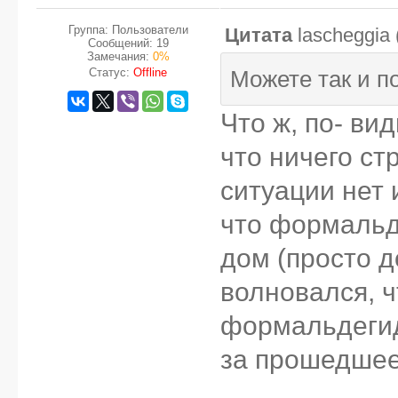
Группа: Пользователи
Цитата
lascheggia
Сообщений:
19
Замечания:
0%
Статус:
Offline
Можете так и п
Что ж, по- ви
что ничего с
ситуации нет 
что формальд
дом (просто д
волновался, ч
формальдегид
за прошедшее