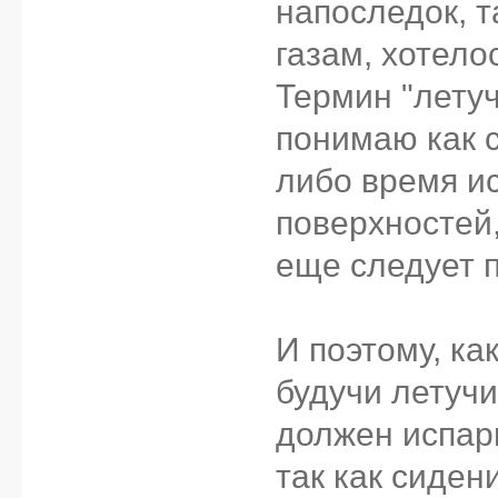
напоследок, т
газам, хотело
Вы коньяк пьет
Термин "летуч
коньяку в орга
понимаю как с
чем с грузовика
либо время ис
Говорим, забуд
поверхностей,
еще следует 
И поэтому, ка
будучи летучи
должен испари
так как сиден