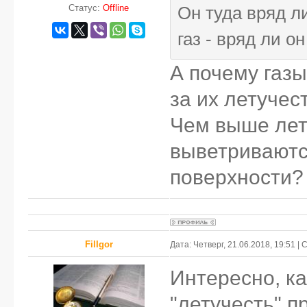
Статус:
Offline
Он туда вряд ли
газ - вряд ли о
А почему газы
за их летучес
Чем выше лет
выветриваютс
поверхности?
FilIgor
Дата: Четверг, 21.06.2018, 19:51 
Интересно, к
"летучесть" п