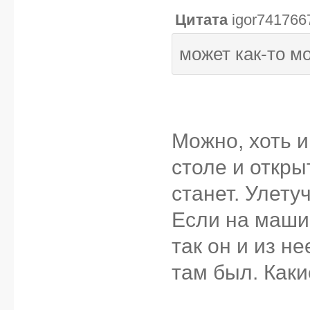
Цитата
igor741766
может как-то м
Можно, хоть 
столе и откры
станет. Улету
Если на маши
так он и из н
там был. Каки