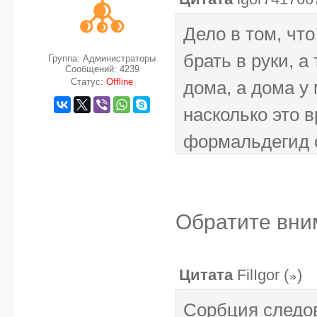
Дело в том, чт
брать в руки, а
Группа: Администраторы
Сообщений:
4239
Статус:
Offline
дома, а дома у
насколько это в
формальдегид 
Обратите вни
Цитата
FilIgor
(
)
Сорбция следо