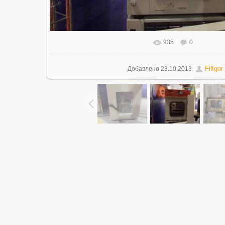
935
0
В реальном размере
1600x1200
/ 
FilIgor
Добавлено
23.10.2013