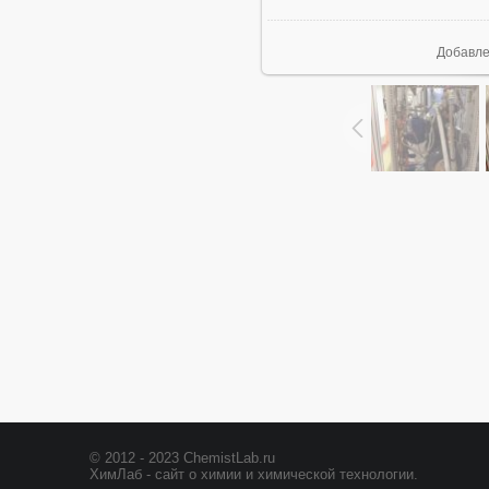
Добавл
© 2012 - 2023 ChemistLab.ru
ХимЛаб - сайт о химии и химической технологии.