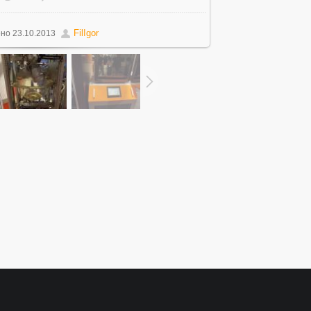
FilIgor
ено
23.10.2013