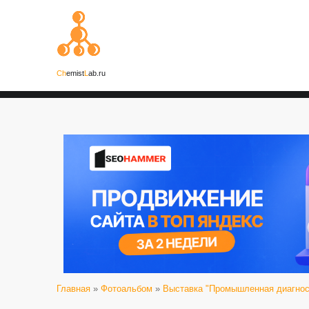
Ch
emist
L
ab.ru
Главная
»
Фотоальбом
»
Выставка "Промышленная диагност