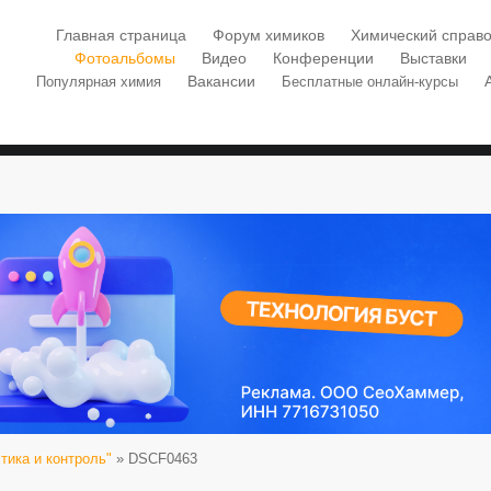
Главная страница
Форум химиков
Химический справо
Фотоальбомы
Видео
Конференции
Выставки
Вакансии
Популярная химия
Бесплатные онлайн-курсы
ика и контроль"
» DSCF0463