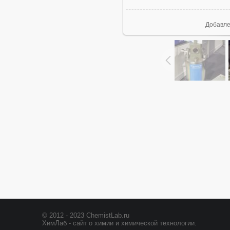
Добавл
© 2012 - 2023 ChemistLab.ru
ХимЛаб - сайт о химии и химической технологии.