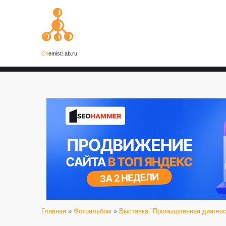
Ch
emist
L
ab.ru
Главная
»
Фотоальбом
»
Выставка "Промышленная диагност