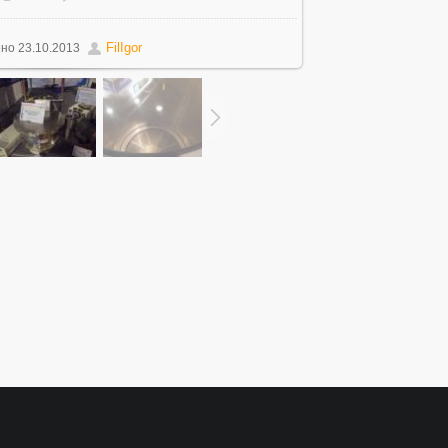
FilIgor
ено
23.10.2013