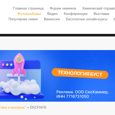
Главная страница
Форум химиков
Химический справо
Фотоальбомы
Видео
Конференции
Выставки
Вакансии
Популярная химия
Бесплатные онлайн-курсы
ика и контроль"
» DSCF0476