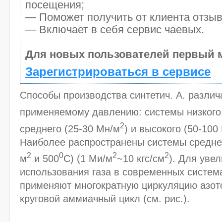
посещения;
— Поможет получить от клиента отзывы
— Включает в себя сервис чаевых.
Для новых пользователей первый м
Зарегистрироваться в сервисе
Способы производства синтетич. А. различ
применяемому давлению: системы низкого
2
среднего (25-30 Мн/м
) и высокого (50-100
Наиболее распространены системы средне
2
0
2
2
м
и 500
С) (1 Ми/м
~10 кгс/см
). Для уве
использования газа в современных система
применяют многократную циркуляцию азот
круговой аммиачный цикл (см. рис.).