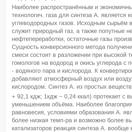
Наиболее распространённым и экономичн
технологич. газа для синтеза А. является 
углеводородных газов. Исходным сырьём в
служит природный газ, а также попутные н
нефтепереработки, остаточные газы произ
Сущность конверсионного метода получени
смеси состоит в разложении при высокой т
гомологов на водород и окись углерода с
- водяного пара и кислорода. К конвертиро
добавляют атмосферный воздух или возду
кислородом. Синтез А. из простых веществ
+ 92,1 кдж; 1кдж ~ 0,24 ккал) протекает с
уменьшением объёма. Наиболее благоприя
равновесия, условиями образования А. я
более низкая темп-pa и возможно более в
катализаторов реакция синтеза А. вообще 