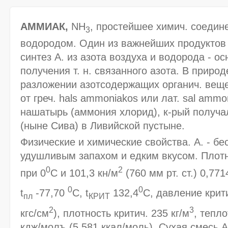
АММИАК,
NH
, простейшее химич. соедине
3
водородом. Один из важнейших продуктов 
синтез А. из азота воздуха и водорода - о
получения т. н. связанного азота. В природ
разложении азотсодержащих органич. вещест
от греч. hals ammoniakos или лат. sal ammo
нашатырь (аммония хлорид), к-рый получа
(ныне Сива) в Ливийской пустыне.
Физические и химические свойства. А. - бе
удушливым запахом и едким вкусом. Плотн
0
2
при 0
С и 101,3 кн/м
(760 мм рт. ст.) 0,771
0
0
t
-77,70
С, t
132,4
С, давление крит
пл
КРИТ
2
3
кгс/см
), плотность критич. 235 кг/м
, тепл
кдж/молъ (5,581 ккал/моль). Сухая смесь А