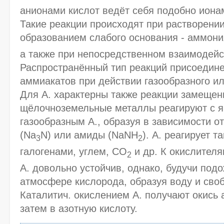
анионами кислот ведёт себя подобно ион
Такие реакции происходят при растворении
образованием слабого основания - аммони
a также при непосредственном взаимодейст
Распространённый тип реакций присоедине
аммиакатов при действии газообразного ил
Для А. характерны также реакции замещен
щёлочноземельные металлы реагируют с я
газообразным А., образуя в зависимости о
(Na
N) или амиды (NaNH
). А. реагирует т
3
2
галогенами, углем, СО
и др. К окислител
2
А. довольно устойчив, однако, будучи подо
атмосфере кислорода, образуя воду и своб
Каталитич. окислением А. получают окись
затем в азотную кислоту.