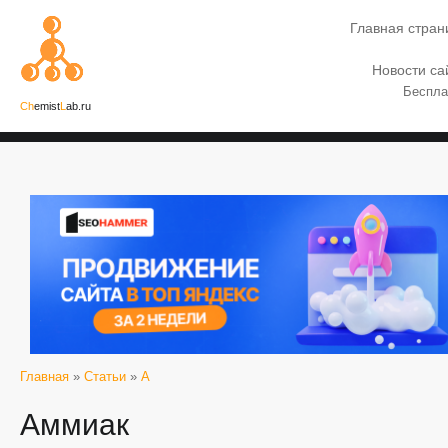
Главная стран
Новости са
Беспла
Ch
emist
L
ab.ru
Главная
»
Статьи
»
А
Аммиак