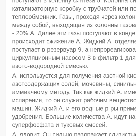
поступают в колонну синтеза 5. Колонна с
катализаторную коробку с трубчатой или п
теплообменник. Газы, проходя через колон
между собой; выходящая из колонны газов
- 20% А. Далее эти газы поступают в конден
происходит сжижение А. Жидкий А. отделяе
поступает в резервуар 9, а непрореагиров
циркуляционным насосом 8 в фильтр 1 дл
азото-водородной смесью.
А. используется для получения азотной ки
азотсодержащих солей, мочевины, синильн
аммиачному методу. Так как жидкий А. им
испарения, то он служит рабочим веществ
машин. Жидкий А. и его водные р-ры прим
удобрения. Большие количества А. идут н
суперфосфата и туковых смесей.
А. ядовит. Он сильно раздражает слизисты