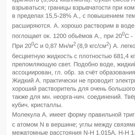
взрываться; границы взрывчатости при ком
в пределах 15,5-28% А., с повышением те
расширяются. А. хорошо растворим в воде 
0
поглощает ок. 1200 объёмов А., при 20
С -
0
2
2
При 20
С и 0,87 Мн/м
(8,9 кгс/см
) А. легк
бесцветную жидкость с плотностью 681,4 к
преломляющую свет. Подобно воде, жидкий
ассоциирован, гл. обр. за счёт образовани
Жидкий А. практически не проводит электри
хороший растворитель для очень большого 
также для мн. неорга-нич. соединений. Тв
кубич. кристаллы.
Молекула А. имеет форму правильной три
с атомом N в вершине; углы между связям
межатомные расстояния N-Н 1.015А, Н-Н 1