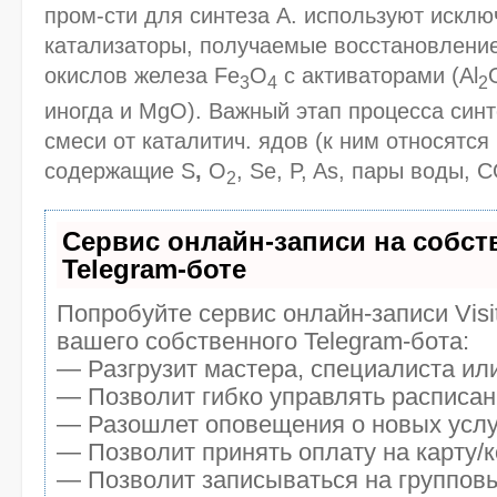
пром-сти для синтеза А. используют искл
катализаторы, получаемые восстановлени
окислов железа Fe
O
с активаторами (Аl
3
4
2
иногда и MgO). Важный этап процесса синте
смеси от каталитич. ядов (к ним относятся
содержащие S
,
О
, Se, P, As, пары воды, С
2
Сервис онлайн-записи на собс
Telegram-боте
Попробуйте сервис онлайн-записи Visi
вашего собственного Telegram-бота:
— Разгрузит мастера, специалиста ил
— Позволит гибко управлять расписани
— Разошлет оповещения о новых услуг
— Позволит принять оплату на карту/к
— Позволит записываться на группов