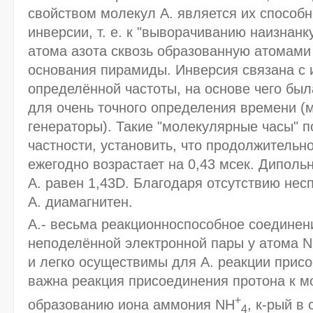
свойством молекул А. является их способн
инверсии, т. е. к "выворачиванию наизнан
атома азота сквозь образованную атомами
основания пирамиды. Инверсия связана с 
определённой частоты, на основе чего был
для очень точного определения времени 
генераторы). Такие "молекулярные часы" п
частности, установить, что продолжительн
ежегодно возрастает на 0,43 мсек. Дипол
А. равен 1,43D. Благодаря отсутствию нес
А. диамагнитен.
А.- весьма реакционноспособное соединени
неподелённой электронной пары у атома N
и легко осуществимы для А. реакции прис
важна реакция присоединения протона к м
+
образованию иона аммония NH
, к-рый в
4