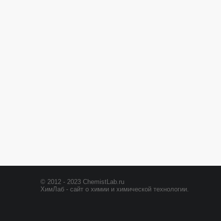
© 2012 - 2023 ChemistLab.ru
ХимЛаб - сайт о химии и химической технологии.