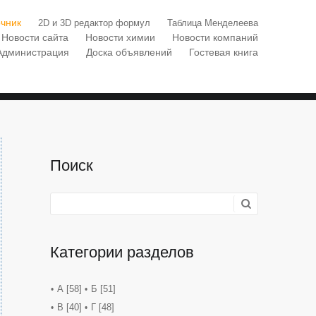
чник
2D и 3D редактор формул
Таблица Менделеева
Новости сайта
Новости химии
Новости компаний
Администрация
Доска объявлений
Гостевая книга
Поиск
Категории разделов
А
[58]
Б
[51]
В
[40]
Г
[48]