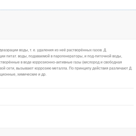
 деаэрации воды,
т. е. удаления из неё растворённых газов. Д.
ции питат. воды, подаваемой в парогенераторы, и под-питочной воды,
створённые в воде коррозионно-активные газы (кислород и свободная
вой сети, вызывают коррозию металла. По принципу действия различают Д.
ционные, химические и др.