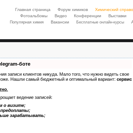
Главная страница
Форум химиков
Химический справо
Фотоальбомы
Видео
Конференции
Выставки
Вакансии
Популярная химия
Бесплатные онлайн-курсы
elegram-боте
ения записи клиентов никуда. Мало того, что нужно видеть свое
х тоже. Нашли самый бюджетный и оптимальный вариант:
сервис
тно
.
прощает ведение записей:
м о визите;
и предоплаты;
льше зарабатывать;