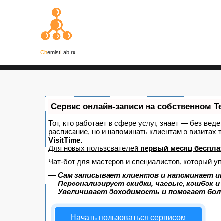
Ch
emist
L
ab.ru
Сервис онлайн-записи на собственном T
Тот, кто работает в сфере услуг, знает — без вед
расписание, но и напоминать клиентам о визита
VisitTime.
Для новых пользователей
первый месяц беспла
Чат-бот для мастеров и специалистов, который у
—
Сам записывает клиентов и напоминает и
—
Персонализирует скидки, чаевые, кэшбэк 
—
Увеличивает доходимость и помогает бо
Начать пользоваться сервисом