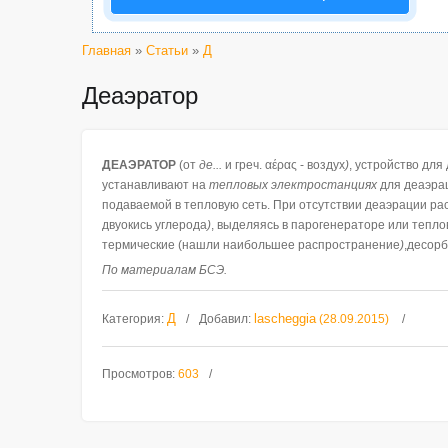
Главная
»
Статьи
»
Д
Деаэратор
ДЕАЭРАТОР
(от
де...
и греч. αέρας - воздух
)
, устройство для
устанавливают на
тепловых электростанциях
для деаэра
подаваемой в тепловую сеть. При отсутствии деаэрации ра
двуокись углерода
)
, выделяясь в парогенераторе или тепло
термические (нашли наибольшее распространение
)
,десорб
По материалам БСЭ.
Д
lascheggia
Категория
:
Добавил
:
(28.09.2015)
Просмотров
:
603