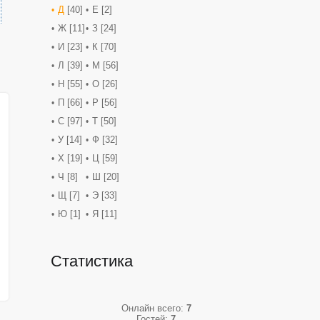
Д
[40]
Е
[2]
Ж
[11]
З
[24]
И
[23]
К
[70]
Л
[39]
М
[56]
Н
[55]
О
[26]
П
[66]
Р
[56]
С
[97]
Т
[50]
У
[14]
Ф
[32]
Х
[19]
Ц
[59]
Ч
[8]
Ш
[20]
Щ
[7]
Э
[33]
Ю
[1]
Я
[11]
Статистика
Онлайн всего:
7
Гостей:
7