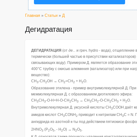
Главная
»
Статьи
»
Д
Дегидратация
ДЕГИДРАТАЦИЯ
(от
де...
и греч. hydro - вода), отщепление
термически (большей частью в присутствии катализаторов) 
связывающих воду). Примером Д. является образование этил
400°С трубку с окисью алюминия (катализатор) или при на
вещество):
СН
-СН
ОН
→
СН
=СН
+ Н
О.
3
2
2
2
2
Образование этилена - пример внутримолекулярной Д. При н
межмолекулярная Д. с образованием диэтилового эфира:
CH
CH
-O-Н+Н-О-СН
СН
→
CH
CH
-O-CH
CH
+ H
O.
3
3
2
3
3
2
2
3
2
Внутримолекулярная Д. уксусной кислоты СН
СООН даёт к
3
амидов кислот СН
СОNН
приводит к нитрилам CH
C = N.
3
2
3
ангидрида из азотной к-ты под действием пятиокиси фосфо
2HNO
(P
O
, - H
O)
→ N
O
.
3
2
5
2
2
5
К Д. относятся также процессы удаления кристаллизационн