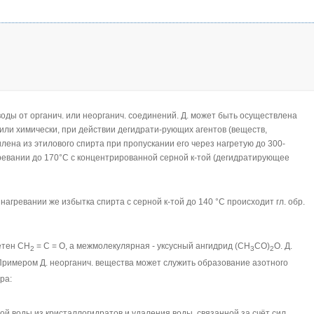
 воды от органич. или неорганич. соединений. Д. может быть осуществлена
или химически, при действии дегидрати-рующих агентов (веществ,
ена из этилового спирта при пропускании его через нагретую до 300-
гревании до 170°С с концентрированной серной к-той (дегидратирующее
агревании же избытка спирта с серной к-той до 140 °С происходит гл. обр.
етен СН
= С = О, а межмолекулярная - уксусный ангидрид (СН
СО)
О. Д.
2
3
2
 Примером Д. неорганич. вещества может служить образование азотного
ра:
ой воды из кристаллогидратов и удаления воды, связанной за счёт сил