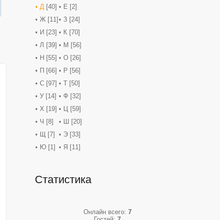
Д
[40]
Е
[2]
Ж
[11]
З
[24]
И
[23]
К
[70]
Л
[39]
М
[56]
Н
[55]
О
[26]
П
[66]
Р
[56]
С
[97]
Т
[50]
У
[14]
Ф
[32]
Х
[19]
Ц
[59]
Ч
[8]
Ш
[20]
Щ
[7]
Э
[33]
Ю
[1]
Я
[11]
Статистика
Онлайн всего:
7
Гостей:
7