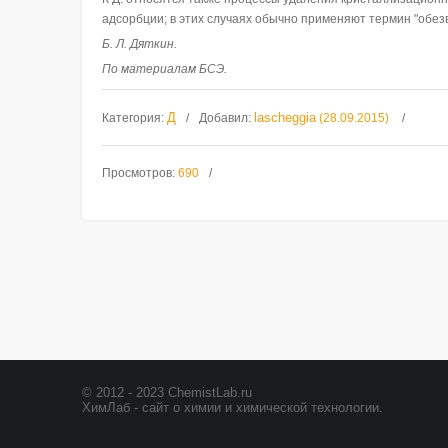
адсорбции; в этих случаях обычно применяют термин "обез
Б. Л. Дяткин.
По материалам БСЭ.
Д
lascheggia
Категория
:
Добавил
:
(28.09.2015)
Просмотров
:
690
© 2012 - 2023 ChemistLab.ru
ХимЛаб - сайт о химии и химической технологии.