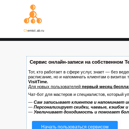
Ch
emist
L
ab.ru
Сервис онлайн-записи на собственном T
Тот, кто работает в сфере услуг, знает — без вед
расписание, но и напоминать клиентам о визита
VisitTime.
Для новых пользователей
первый месяц беспла
Чат-бот для мастеров и специалистов, который у
—
Сам записывает клиентов и напоминает и
—
Персонализирует скидки, чаевые, кэшбэк 
—
Увеличивает доходимость и помогает бо
Начать пользоваться сервисом