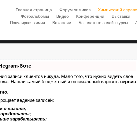
Главная страница
Форум химиков
Химический справо
Фотоальбомы
Видео
Конференции
Выставки
Вакансии
Популярная химия
Бесплатные онлайн-курсы
elegram-боте
ения записи клиентов никуда. Мало того, что нужно видеть свое
х тоже. Нашли самый бюджетный и оптимальный вариант:
сервис
тно
.
прощает ведение записей:
м о визите;
и предоплаты;
льше зарабатывать;