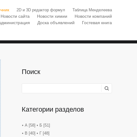
чник
2D и 3D редактор формул
Таблица Менделеева
Новости сайта
Новости химии
Новости компаний
Администрация
Доска объявлений
Гостевая книга
Поиск
Категории разделов
А
[58]
Б
[51]
В
[40]
Г
[48]