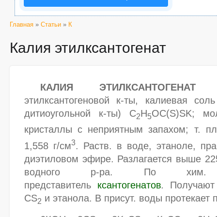
Главная
»
Статьи
»
К
Калия этилксантогенат
КАЛИЯ ЭТИЛКСАНТОГЕНАТ
этилксантогеновой к-ты, калиевая сол
дитиоугольной к-ты) C
H
OC(S)SK; мол
2
5
кристаллы с неприятным запахом; т. пл
3
1,558 г/см
. Раств. в воде, этаноле, пра
диэтиловом эфире. Разлагается выше 22
водного р-ра. По хим. св
представитель
ксантогенатов
.
Получают
CS
и этанола. В присут. воды протекает 
2