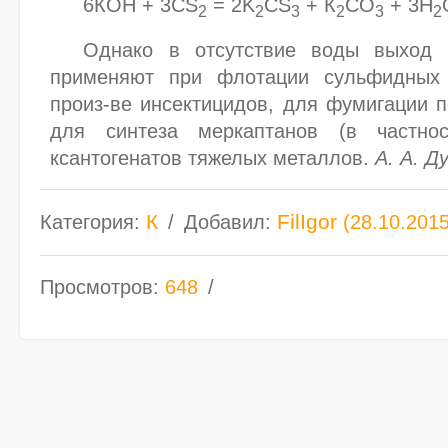
6КОН + 3CS
= 2K
CS
+ К
СО
+ 3Н
2
2
3
2
3
2
Однако в отсутствие воды выход К
применяют при флотации сульфидных
произ-ве инсектицидов, для фумигации п
для синтеза меркаптанов (в частно
ксантогенатов тяжелых металлов.
А. А.
Ду
К
FilIgor
Категория
:
Добавил
:
(28.10.201
Просмотров
:
648