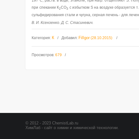
197°С; раств. в воде, этаноле; при нагр. отщепляют S. По
при спекании К
СО
с избытком S на воздухе образуется т. 
2
3
сульфидирования стали и чугуна, серная печень - для лече
В. И. Ксензенко. Д. С. Стасиневич.
К
FilIgor
Категория
:
Добавил
:
(28.10.2015)
Просмотров
:
679
© 2012 - 2023 ChemistLab.ru
ХимЛаб - сайт о химии и химической технологии.