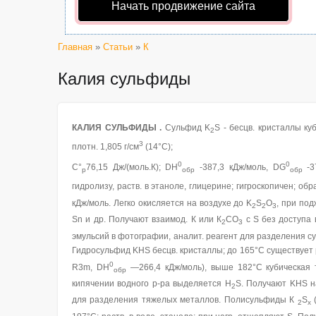
Начать продвижение сайта
Главная
»
Статьи
»
К
Калия сульфиды
КАЛИЯ СУЛЬФИДЫ
.
Сульфид K
S - бесцв. кристаллы куб
2
3
плотн. 1,805 г/см
(14°С);
0
0
С°
76,15 Дж/(моль.К); DH
-387,3 кДж/моль, DG
-3
р
обр
обр
гидролизу, раств. в этаноле, глицерине; гигроскопичен; об
кДж/моль. Легко окисляется на воздухе до K
S
O
, при по
2
2
3
Sn и др. Получают взаимод. К или К
СО
с S без доступа 
2
3
эмульсий в фотографии, аналит. реагент для разделения с
Гидросульфид KHS бесцв. кристаллы; до 165°С существует
0
R3m, DH
—266,4 кДж/моль), выше 182°С кубическая ти
обр
кипячении водного р-ра выделяется H
S. Получают KHS н
2
для разделения тяжелых металлов. Полисульфиды К
S
2
x