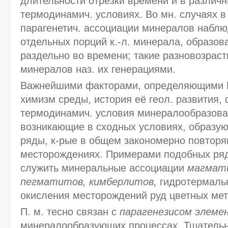
длительности отрезки времени и в различн
термодинамич. условиях. Во мн. случаях в
парагенетич. ассоциации минералов набл
отдельных порций к.-л. минерала, образов
раздельно во времени; такие разновозрас
минералов наз. их генерациями.
Важнейшими факторами, определяющими П
химизм среды, история её геол. развития, 
термодинамич. условия минералообразова
возникающие в сходных условиях, образую
ряды, к-рые в общем закономерно повторя
месторождениях. Примерами подобных ряд
служить минеральные ассоциации
магмати
пегматитов, кимберлитов,
гидротермаль
окисления месторождений руд цветных мета
П. м. тесно связан с
парагенезисом элеме
минералообразующих процессах. Тщательн