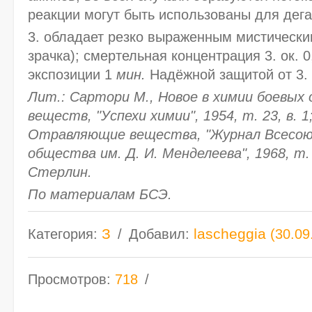
реакции могут быть использованы для дега
3. обладает резко выраженным мистически
зрачка); смертельная концентрация 3. ок. 
экспозиции 1
мин.
Надёжной защитой от 3.
Лит.: Сартори М., Новое в химии боевы
веществ, "Успехи химии", 1954, т. 23, в. 1
Отравляющие вещества, "Журнал Всесою
общества им. Д. И. Менделеева", 1968, т. 
Стерлин.
По материалам БСЭ.
З
lascheggia
Категория
:
Добавил
:
(30.09
Просмотров
:
718