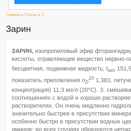
Главная
»
Статьи
»
З
Зарин
ЗАРИН,
изопропиловый эфир фторангидр
кислоты, отравляющее вещество нервно-па
бесцветная, подвижная жидкость; t
151,5
кип
20
показатель преломления
п
1,383, летуч
D
концентрация) 11,3
мг/л
(20°С). 3. смешива
соотношениях с водой и хорошо растворяет
растворителях. Он очень медленно гидрол
значительно быстрее в присутствии минер
особенно быстро в присутствии водных ще
аминов; во всех случаях образуются неток