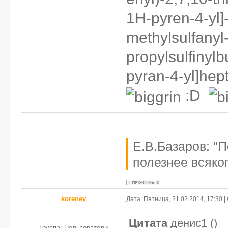
1H-pyren-4-yl]
methylsulfanyl-
propylsulfinylb
pyran-4-yl]hep
:D
Е.В.Базаров: "
полезнее всяког
korenev
Дата: Пятница, 21.02.2014, 17:30
Цитата
денис1
(
)
Группа: Пользователи