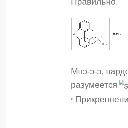
Правильно.
Мнэ-э-э, пард
разумеется
Прикреплен