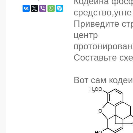
Кодеина фосф
средство,угн
Приведите ст
центр
протонирован
Составьте схе
Вот сам кодеи