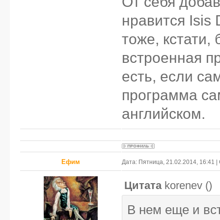
От себя доба
нравится Isis
тоже, кстати,
встроенная п
есть, если с
программа са
английском.
Ефим
Дата: Пятница, 21.02.2014, 16:41
Цитата
korenev
(
)
В нем еще и вс