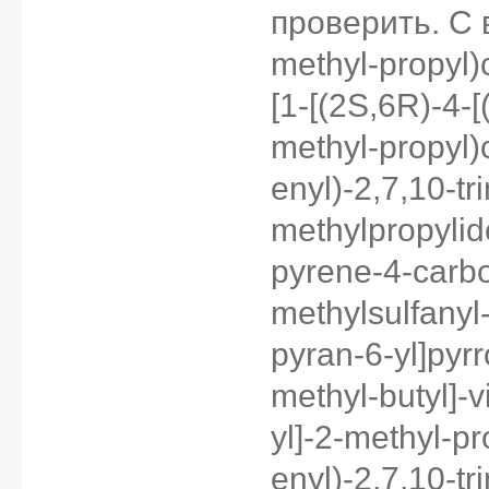
проверить. С в
methyl-propyl)c
[1-[(2S,6R)-4-[
methyl-propyl)
enyl)-2,7,10-tr
methylpropylid
pyrene-4-carbo
methylsulfanyl
pyran-6-yl]pyrr
methyl-butyl]-v
yl]-2-methyl-p
enyl)-2,7,10-t