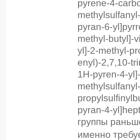
pyrene-4-carbo
propylidene]-8-(
methylsulfanyl
2,3,7,8,8a,10a-h
pyran-6-yl]pyrr
methyl-1-methyls
methyl-butyl]-v
propylsulfinylbut
yl]-2-methyl-p
yl]heptan-1-one
enyl)-2,7,10-t
1H-pyren-4-yl]
methylsulfanyl-
propylsulfinylb
pyran-4-yl]hep
группы раньш
именно требу