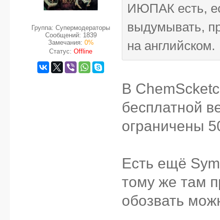
ИЮПАК есть, е
выдумывать, пр
Группа: Супермодераторы
Сообщений:
1839
Замечания:
0%
на английском.
Статус:
Offline
В ChemScketch
бесплатной в
ограничены 5
Есть ещё Symy
тому же там 
обозвать можн