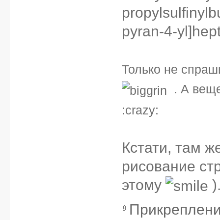
propylsulfinylb
pyran-4-yl]hep
Только не спраш
. А веще
:crazy:
Кстати, там ж
рисование ст
этому
)
Прикреплен