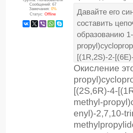
Сообщений:
67
Замечания:
0%
Давайте его син
Статус:
Offline
составить цепо
образованию 1-[
propyl)cyclopropy
[(1R,2S)-2-[(6E)
Окисление этог
propyl)cycloprop
propyl)cyclopro
trimethyl-6-(2-m
[(2S,6R)-4-[(1R
hexahydro-1H-py
methyl-propyl)
methyl-3-methyls
enyl)-2,7,10-tr
pyran-6-yl]pyrrol
methylpropylid
butyl]-vinyl-amin