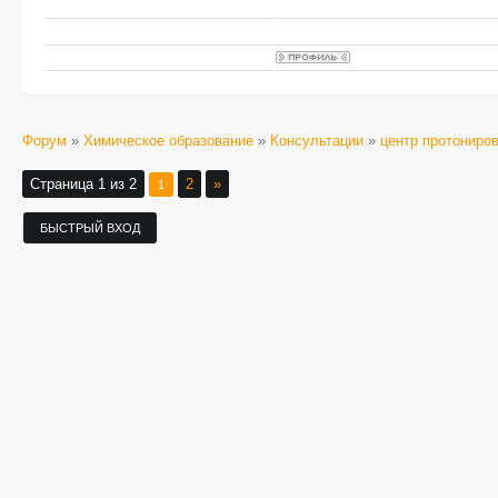
Форум
»
Химическое образование
»
Консультации
»
центр протониро
Страница
1
из
2
2
»
1