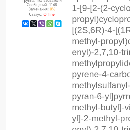
Группа: Пользователи
Сообщений:
1146
1-[9-[2-(2-cycl
Замечания:
0%
Статус:
Offline
propyl)cyclopro
[(2S,6R)-4-[(1R
methyl-propyl)
enyl)-2,7,10-tr
methylpropylid
pyrene-4-carbo
methylsulfanyl
pyran-6-yl]pyrr
methyl-butyl]-v
yl]-2-methyl-p
enyl)-2,7,10-t