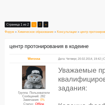
Страница
1
из
2
2
»
1
Форум
»
Химическое образование
»
Консультации
»
центр протониро
центр протонирования в кодеине
Werossa
Дата: Четверг, 20.02.2014, 19:42 
Уважаемые п
квалифициров
задания:
Группа: Пользователи
Сообщений:
282
Замечания:
0%
Статус:
Offline