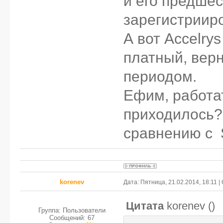
и его предшес
зарегистрииро
А вот Accelry
платный, вер
периодом.
Ефим, работат
приходилось?
сравнению с 
korenev
Дата: Пятница, 21.02.2014, 18:11 
Цитата
korenev
(
)
Группа: Пользователи
Сообщений:
67