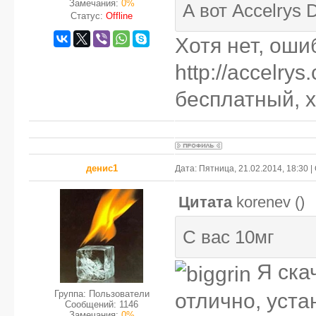
Замечания:
0%
А вот Accelrys 
Статус:
Offline
Хотя нет, оши
http://accelrys
бесплатный, х
денис1
Дата: Пятница, 21.02.2014, 18:30
Цитата
korenev
(
)
С вас 10мг
Я ска
отлично, уста
Группа: Пользователи
Сообщений:
1146
Замечания:
0%