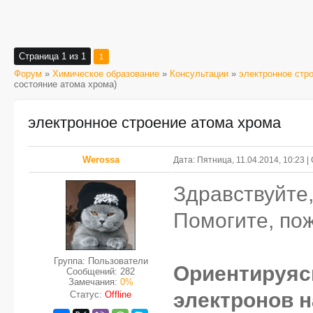
Страница
1
из
1
1
Форум
»
Химическое образование
»
Консультации
»
электронное стр
состояние атома хрома)
электронное строение атома хрома
Werossa
Дата: Пятница, 11.04.2014, 10:23 
Здравствуйте
Помогите, пож
Группа: Пользователи
Ориентируяс
Сообщений:
282
Замечания:
0%
электронов н
Статус:
Offline