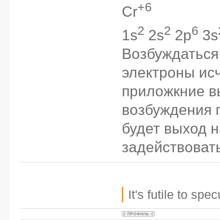
+6
Cr
2
2
6
1s
2s
2p
3s
Возбуждаться
электроны ис
приложкние в
возбуждения г
будет выход н
задействовать
It's futile to sp