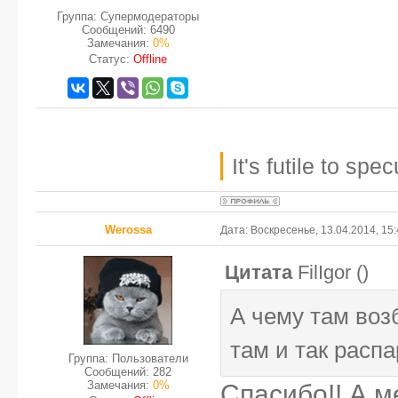
Группа: Супермодераторы
Сообщений:
6490
Замечания:
0%
Статус:
Offline
It's futile to sp
Werossa
Дата: Воскресенье, 13.04.2014, 15
Цитата
FilIgor
(
)
А чему там воз
там и так расп
Группа: Пользователи
Сообщений:
282
Замечания:
0%
Спасибо!! А м