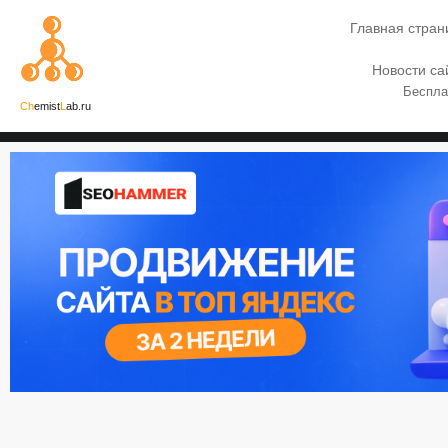
Главная стран
Новости са
Беспла
Ch
emist
L
ab.ru