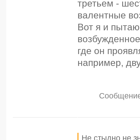
третьем - шест
Осн. состояние
валентные во
1s2 2s2 2p6 3s2
Вот я и пытаю
Возбуждение - 
возбужденное
где он проявл
Cr+6
например, дв
1s2 2s2 2p6 3s2
Возбуждаться т
исчерпаны. Но
Сообщение
высокой энерги
глубинных слоев
3d. Я не думаю
Не стыдно не зн