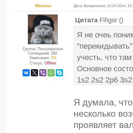
Werossa
Дата: Воскресенье, 13.04.2014, 14
Цитата
FilIgor
(
)
Я не очеь пон
"перекидывать"
Группа: Пользователи
Сообщений:
282
учесть, что там
Замечания:
0%
Статус:
Offline
Основное состо
1s2 2s2 2p6 3s2
При возбуждени
Я думала, чт
1s2 2s2 2p6 3s2
несколько во
проявляет вале
Cr+3