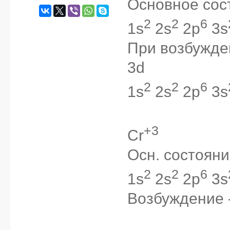
Основное сос
2
2
6
1s
2s
2p
3s
При возбужден
3d
2
2
6
1s
2s
2p
3s
+3
Cr
Осн. состояни
2
2
6
1s
2s
2p
3s
Возбуждение 