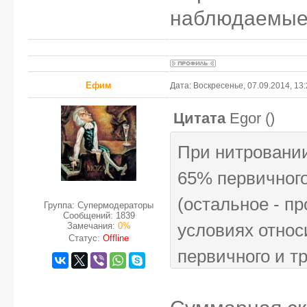
наблюдаемые 
Ефим
Дата: Воскресенье, 07.09.2014, 13
Цитата
Egor
(
)
При нитровании
65% первичного
(остальное - пр
Группа: Супермодераторы
Сообщений:
1839
Замечания:
0%
условиях отно
Статус:
Offline
первичного и т
наблюдаемые р