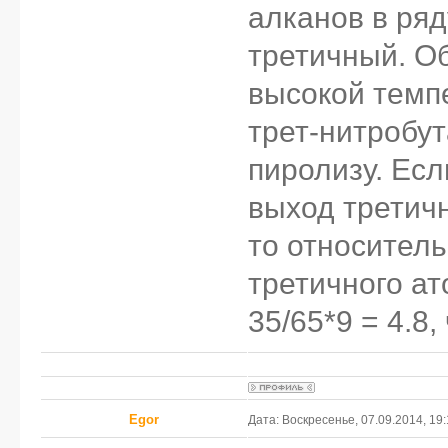
алканов в ря
третичный. Об
высокой темп
трет-нитробут
пиролизу. Есл
выход третичн
то относител
третичного ато
35/65*9 = 4.8,
Egor
Дата: Воскресенье, 07.09.2014, 19