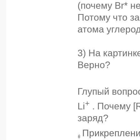
(почему Br* н
Потому что за
атома углерод
3) На картинк
Верно?
Глупый вопрос
+
Li
. Почему [
заряд?
Прикреплен