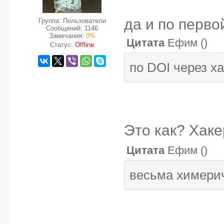
да и по перво
Группа: Пользователи
Сообщений:
1146
Замечания:
0%
Цитата
Ефим
(
)
Статус:
Offline
по DOI через х
Это как? Хак
Цитата
Ефим
(
)
весьма химерич