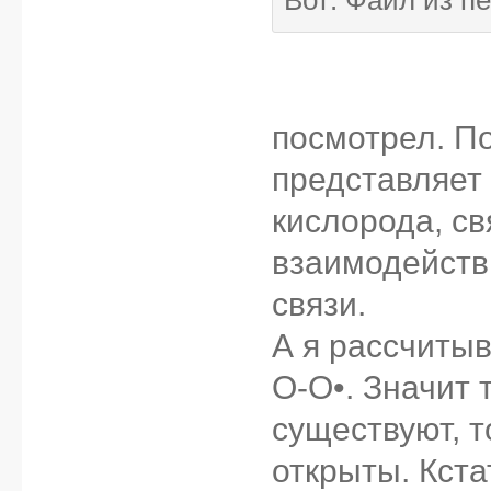
посмотрел. По
представляет
кислорода, с
взаимодейств
связи.
А я рассчитыв
O-O•. Значит 
существуют, т
открыты. Кста