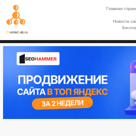
Главная стран
Новости са
Беспла
Ch
emist
L
ab.ru