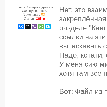
Группа: Супермодераторы
Нет, это взаи
Сообщений:
1839
Замечания:
0%
закреплённая 
Статус:
Offline
разделе "Книг
ссылки на эти
вытаскивать с
Надо, кстати,
У меня сию ми
хотя там всё 
Вот: Файл из 