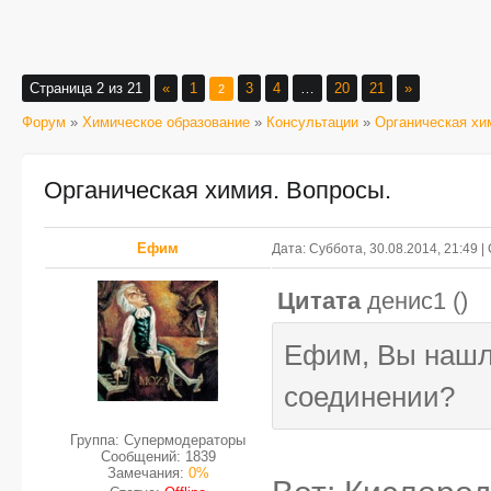
Страница
2
из
21
«
1
3
4
…
20
21
»
2
Форум
»
Химическое образование
»
Консультации
»
Органическая хи
Органическая химия. Вопросы.
Ефим
Дата: Суббота, 30.08.2014, 21:49 
Цитата
денис1
(
)
Ефим, Вы нашл
соединении?
Группа: Супермодераторы
Сообщений:
1839
Замечания:
0%