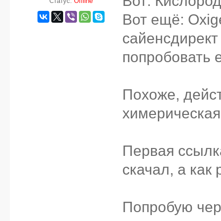
Вот: Кислоро
Статус:
Offline
Вот ещё: Oxige
сайенсдирект
попробовать е
Похоже, дейст
химерическая
Первая ссылка
скачал, а как
Попробую чер