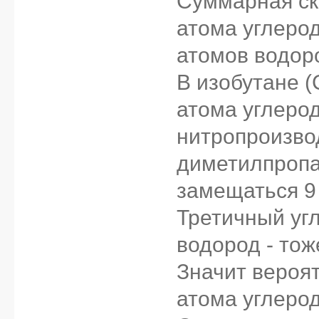
Суммарная ск
атома углеро
атомов водоро
В изобутане 
атома углерод
нитропроизвод
диметилпропа
замещаться 9
Третичный уг
водород - тож
Значит вероя
атома углерод