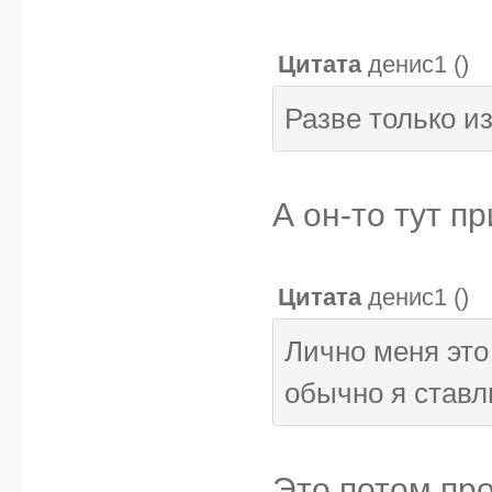
Цитата
денис1
(
)
Разве только из
А он-то тут п
Цитата
денис1
(
)
Лично меня это
обычно я ставл
Это потом про