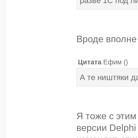
разве 1С под л
Вроде вполне
Цитата
Ефим
(
)
А те ништяки д
Я тоже с этим
версии Delphi