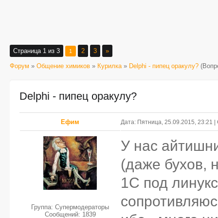
Страница
1
из
3
2
3
»
1
Форум
»
Общение химиков
»
Курилка
»
Delphi - пипец оракулу?
(Вопр
Delphi - пипец оракулу?
Ефим
Дата: Пятница, 25.09.2015, 23:21
У нас айтишни
(даже бухов, н
1С под линукс
сопротивляюс
Группа: Супермодераторы
Сообщений:
1839