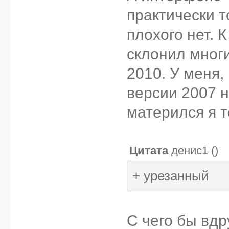
практически т
плохого нет. К
склонил многи
2010. У меня,
версии 2007 н
матерился я т
Цитата
денис1
(
)
+ урезанный
С чего бы вдр