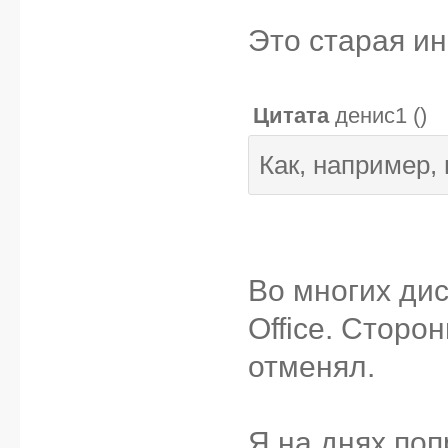
Это старая и
Цитата
денис1
(
)
Как, например, 
Во многих дис
Office. Сторо
отменял.
Я на днях поп