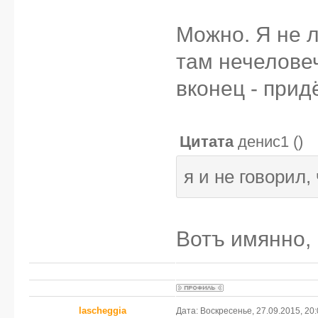
Можно. Я не 
там нечеловеч
вконец - прид
Цитата
денис1
(
)
я и не говорил, 
Вотъ имянно,
lascheggia
Дата: Воскресенье, 27.09.2015, 20