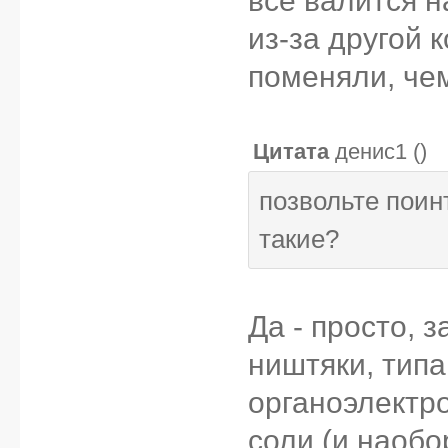
из-за другой 
поменяли, чем
Цитата
денис1
(
)
позвольте поин
такие?
Да - просто, 
ништяки, тип
органоэлектр
соли (и наобо