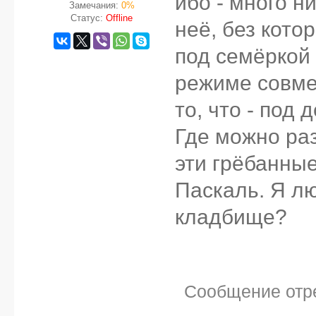
ибо - много 
Замечания:
0%
Статус:
Offline
неё, без кото
под семёркой 
режиме совмес
то, что - под 
Где можно ра
эти грёбанные
Паскаль. Я л
кладбище?
Сообщение отр