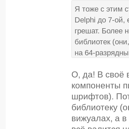
Я тоже с этим 
Delphi до 7-ой,
грешат. Более 
библиотек (они,
на 64-разрядны
7-кой не конфл
О, да! В своё
компоненты пи
шрифтов). По
библиотеку (о
вижуалах, а в
всё валится н