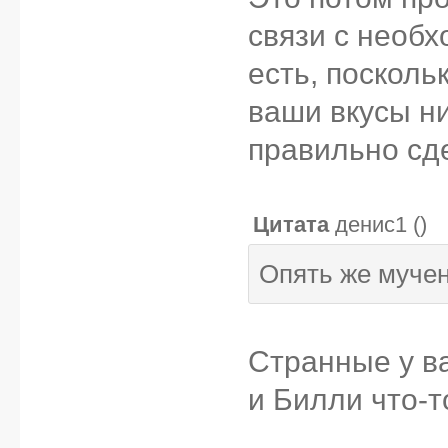
связи с необх
есть, посколь
ваши вкусы ни
правильно сд
Цитата
денис1
(
)
Опять же мучен
Странные у ва
и Билли что-то