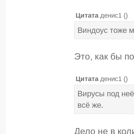
Цитата
денис1
(
)
Виндоус тоже м
Это, как бы п
Цитата
денис1
(
)
Вирусы под неё 
всё же.
Дело не в кол