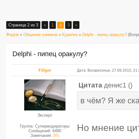
Страница
2
из
3
«
1
3
»
2
Форум
»
Общение химиков
»
Курилка
»
Delphi - пипец оракулу?
(Вопр
Delphi - пипец оракулу?
FilIgor
Дата: Воскресенье, 27.09.2015, 21
Цитата
денис1
(
)
в чём? Я же ска
Эксперт
Но мнение ци
Группа: Супермодераторы
Сообщений:
6490
Замечания:
0%