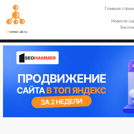
Главная стран
Новости са
Беспла
Ch
emist
L
ab.ru