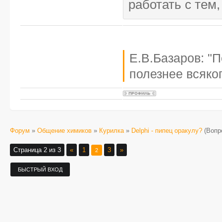
работать с тем,
Е.В.Базаров: "
полезнее всяког
Форум
»
Общение химиков
»
Курилка
»
Delphi - пипец оракулу?
(Вопр
Страница
2
из
3
«
1
3
»
2