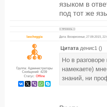
языком в отве
под тот же язы
lascheggia
Дата: Воскресенье, 27.09.2015, 22
Цитата
денис1
(
)
Но в разговоре
намекаете) мне 
Группа: Администраторы
Сообщений:
4239
Статус:
Offline
знаний, ни про