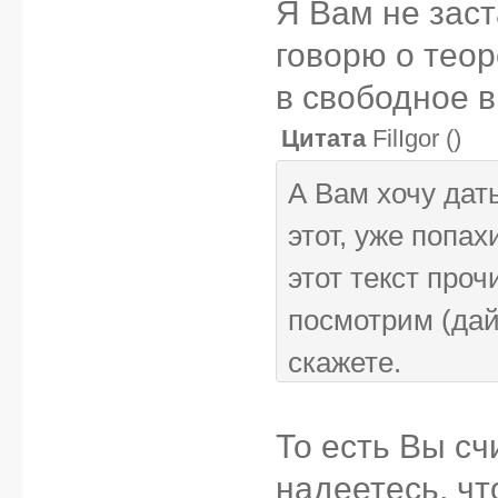
Я Вам не зас
говорю о тео
в свободное 
Цитата
FilIgor
(
)
А Вам хочу дат
этот, уже попа
этот текст проч
посмотрим (дай
скажете.
То есть Вы сч
надеетесь, ч