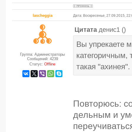
lascheggia
Дата: Воскресенье, 27.09.2015, 22
Цитата
денис1
(
)
Вы упрекаете м
категоричным, 
Группа: Администраторы
Сообщений:
4239
Статус:
Offline
такая "ахинея".
Повторюсь: с
дельным и ум
переучиватьс