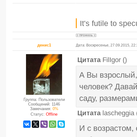
It's futile to sp
денис1
Дата: Воскресенье, 27.09.2015, 22
Цитата
FilIgor
(
)
А Вы взрослый
человек? Давай
саду, размерам
Группа: Пользователи
Сообщений:
1146
Замечания:
0%
Цитата
lascheggia
Статус:
Offline
И с возрастом,