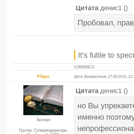
Цитата
денис1
(
)
Пробовал, прав
It's futile to sp
FilIgor
Дата: Воскресенье, 27.09.2015, 22
Цитата
денис1
(
)
но Вы упрекает
именно поэтом
Эксперт
непрофессион
Группа: Супермодераторы