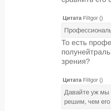
Цитата
FilIgor
(
)
Профессиональ
То есть проф
полунейтраль
зрения?
Цитата
FilIgor
(
)
Давайте уж мы
решим, чем его