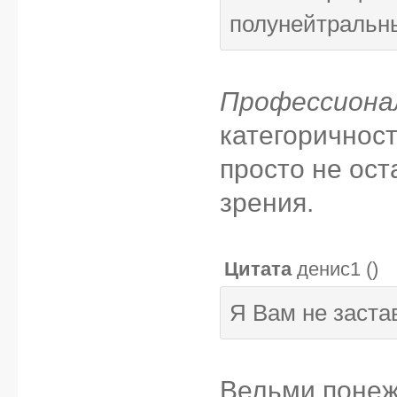
полунейтральны
Профессиона
категоричност
просто не ост
зрения.
Цитата
денис1
(
)
Я Вам не заста
Вельми понеж