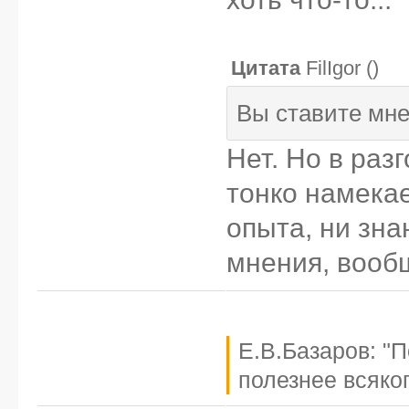
Цитата
FilIgor
(
)
Вы ставите мне
Нет. Но в раз
тонко намекае
опыта, ни зн
мнения, вообщ
Е.В.Базаров: "
полезнее всяког