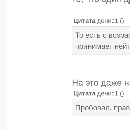
Цитата
денис1
(
)
То есть с возр
принимает ней
На это даже 
Цитата
денис1
(
)
Пробовал, прав