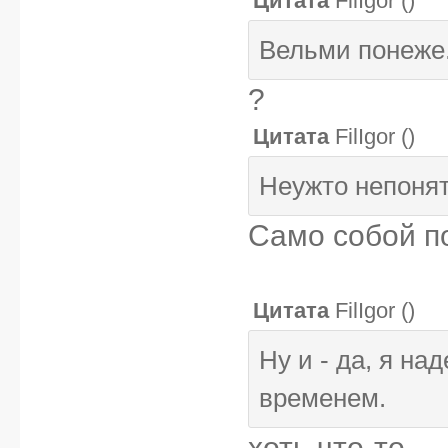
Цитата
FilIgor
(
)
Вельми понеже
?
Цитата
FilIgor
(
)
Неужто непонят
Само собой п
Цитата
FilIgor
(
)
Ну и - да, я на
временем.
хоть что-то...