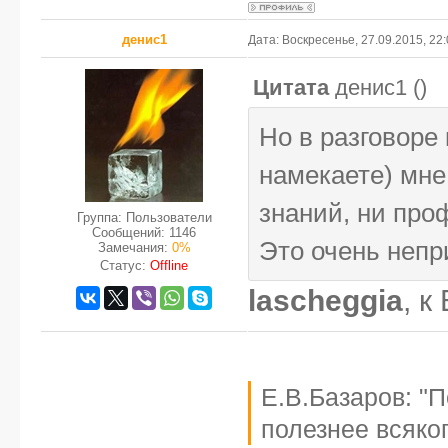
денис1
Дата: Воскресенье, 27.09.2015, 22
Цитата
денис1
(
)
Но в разговоре
намекаете) мне 
знаний, ни про
Группа: Пользователи
Сообщений:
1146
Это очень непр
Замечания:
0%
Статус:
Offline
lascheggia
, к
Е.В.Базаров: "
полезнее всяког