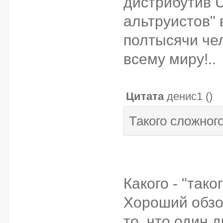
дистрибутив U
альтруистов" 
полтысячи че
всему миру!..
Цитата
денис1
(
)
Такого сложног
Какого - "так
Хороший обзо
то, что один 