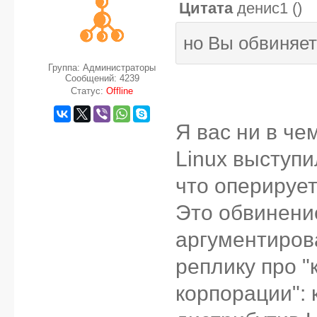
Цитата
денис1
(
)
но Вы обвиняет
Группа: Администраторы
Сообщений:
4239
Статус:
Offline
Я вас ни в че
Linux выступи
что оперируе
Это обвинени
аргументирова
реплику про "
корпорации": 