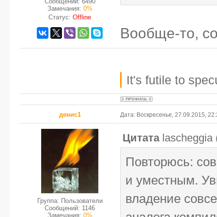
Сообщений:
6490
Замечания:
0%
Статус:
Offline
Вообще-то, с
It's futile to sp
денис1
Дата: Воскресенье, 27.09.2015, 22
Цитата
lascheggia
Повторюсь: сов
и уместным. Ув
владение совсе
Группа: Пользователи
Сообщений:
1146
аналога компиля
Замечания:
0%