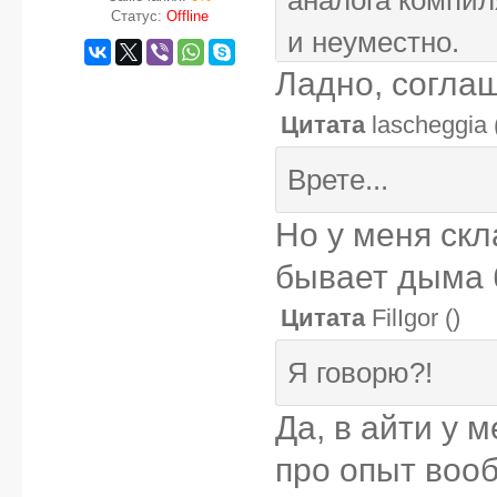
Статус:
Offline
и неуместно.
Ладно, согла
Цитата
lascheggia
Врете...
Но у меня ск
бывает дыма б
Цитата
FilIgor
(
)
Я говорю?!
Да, в айти у 
про опыт воо