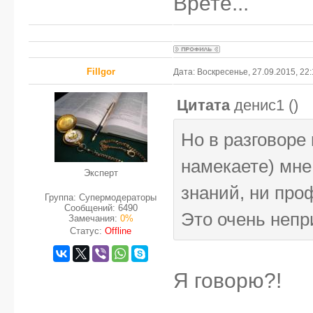
Врете...
FilIgor
Дата: Воскресенье, 27.09.2015, 22
Цитата
денис1
(
)
Но в разговоре
намекаете) мне 
Эксперт
знаний, ни про
Группа: Супермодераторы
Сообщений:
6490
Это очень непр
Замечания:
0%
Статус:
Offline
Я говорю?!