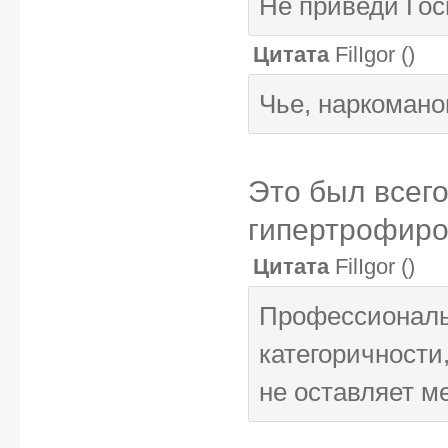
Не приведи Госп
Цитата
FilIgor
(
)
Чье, наркомано
Это был всег
гипертрофир
Цитата
FilIgor
(
)
Профессиональ
категоричности
не оставляет ме