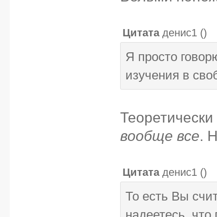
Цитата
денис1
(
)
Я просто говор
изучения в сво
Теоретически
вообще все
. 
Цитата
денис1
(
)
То есть Вы счи
надеетесь, что