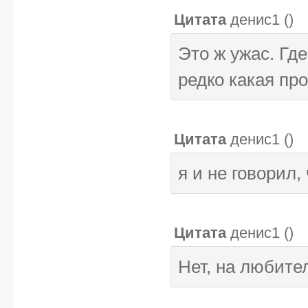
Цитата
денис1
(
)
Это ж ужас. Гд
редко какая прог
Цитата
денис1
(
)
я и не говорил, 
Цитата
денис1
(
)
Нет, на любите