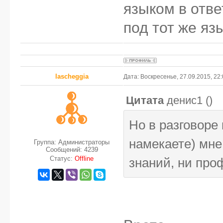
языком в отве
под тот же язы
lascheggia
Дата: Воскресенье, 27.09.2015, 22
Цитата
денис1
(
)
Но в разговоре
намекаете) мне 
Группа: Администраторы
Сообщений:
4239
Статус:
Offline
знаний, ни про