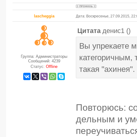
lascheggia
Дата: Воскресенье, 27.09.2015, 22
Цитата
денис1
(
)
Вы упрекаете м
категоричным, 
Группа: Администраторы
Сообщений:
4239
Статус:
Offline
такая "ахинея".
Повторюсь: с
дельным и ум
переучиватьс