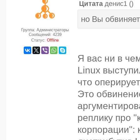
Цитата
денис1
(
)
но Вы обвиняет
Группа: Администраторы
Сообщений:
4239
Статус:
Offline
Я вас ни в че
Linux выступи
что оперируе
Это обвинени
аргументирова
реплику про "
корпорации": 