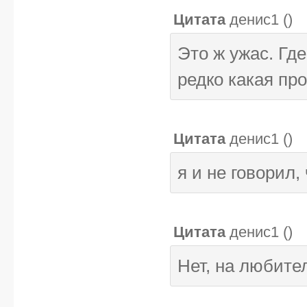
Цитата
денис1
(
)
Это ж ужас. Гд
редко какая прог
Цитата
денис1
(
)
я и не говорил, 
Цитата
денис1
(
)
Нет, на любите