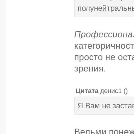
полунейтральны
Профессиона
категоричност
просто не ост
зрения.
Цитата
денис1
(
)
Я Вам не заста
Вельми понеж