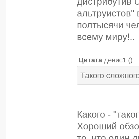
дистрибутив U
альтруистов" 
полтысячи че
всему миру!..
Цитата
денис1
(
)
Такого сложног
Какого - "так
Хороший обзо
то, что один 