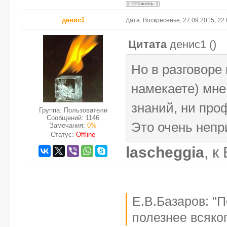
денис1
Дата: Воскресенье, 27.09.2015, 22
Цитата
денис1
(
)
Но в разговоре
намекаете) мне 
знаний, ни про
Группа: Пользователи
Сообщений:
1146
Это очень непр
Замечания:
0%
Статус:
Offline
lascheggia
, к
Е.В.Базаров: "
полезнее всяког