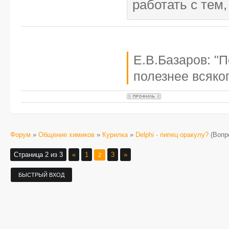
работать с тем,
Е.В.Базаров: "
полезнее всяког
Форум
»
Общение химиков
»
Курилка
»
Delphi - пипец оракулу?
(Вопр
Страница
2
из
3
«
1
3
»
2