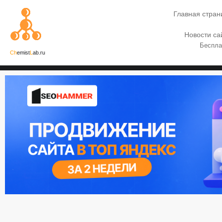
Главная стран
Новости са
Беспла
Ch
emist
L
ab.ru