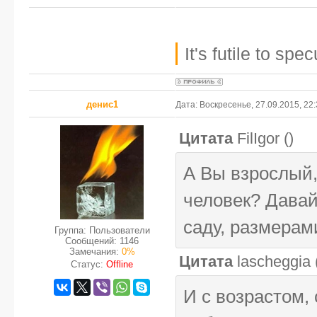
It's futile to sp
денис1
Дата: Воскресенье, 27.09.2015, 22
Цитата
FilIgor
(
)
А Вы взрослый
человек? Давай
саду, размерам
Группа: Пользователи
Сообщений:
1146
Замечания:
0%
Цитата
lascheggia
Статус:
Offline
И с возрастом,