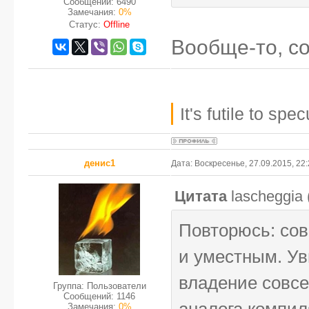
Сообщений:
6490
Замечания:
0%
Статус:
Offline
Вообще-то, с
It's futile to sp
денис1
Дата: Воскресенье, 27.09.2015, 22
Цитата
lascheggia
Повторюсь: сов
и уместным. Ув
владение совсе
Группа: Пользователи
Сообщений:
1146
аналога компиля
Замечания:
0%