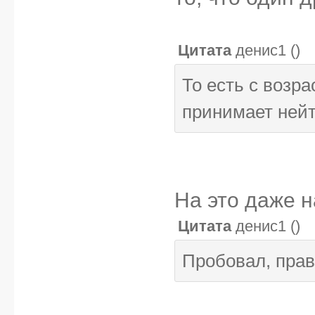
Цитата
денис1
(
)
То есть с возр
принимает ней
На это даже 
Цитата
денис1
(
)
Пробовал, прав