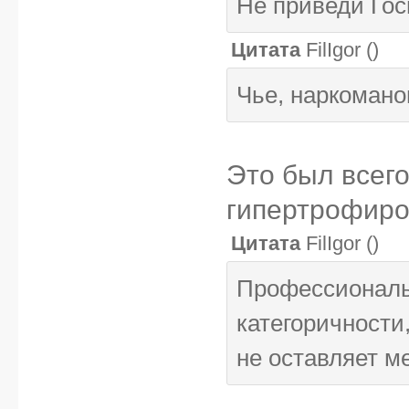
Не приведи Госп
Цитата
FilIgor
(
)
Чье, наркомано
Это был всег
гипертрофир
Цитата
FilIgor
(
)
Профессиональ
категоричности
не оставляет ме