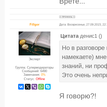
Врете...
FilIgor
Дата: Воскресенье, 27.09.2015, 22
Цитата
денис1
(
)
Но в разговоре
намекаете) мне 
Эксперт
знаний, ни про
Группа: Супермодераторы
Сообщений:
6490
Это очень непр
Замечания:
0%
Статус:
Offline
Я говорю?!