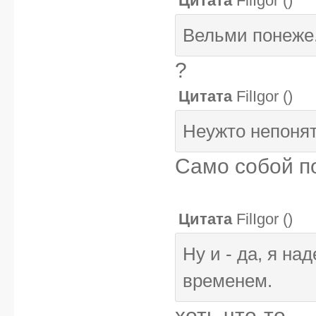
Цитата
FilIgor
(
)
Вельми понеже
?
Цитата
FilIgor
(
)
Неужто непонят
Само собой п
Цитата
FilIgor
(
)
Ну и - да, я на
временем.
хоть что-то...