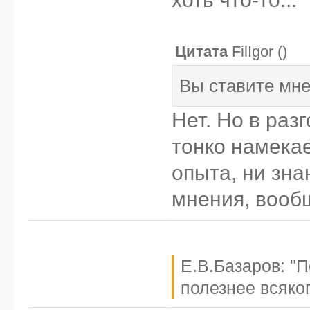
Цитата
FilIgor
(
)
Вы ставите мне
Нет. Но в раз
тонко намекае
опыта, ни зн
мнения, вообщ
Е.В.Базаров: "
полезнее всяког