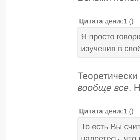
Цитата
денис1
(
)
Я просто говор
изучения в сво
Теоретически
вообще все
. 
Цитата
денис1
(
)
То есть Вы счи
надеетесь, что