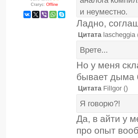
Статус:
Offline
и неуместно.
Ладно, согла
Цитата
lascheggia
Врете...
Но у меня ск
бывает дыма б
Цитата
FilIgor
(
)
Я говорю?!
Да, в айти у 
про опыт воо