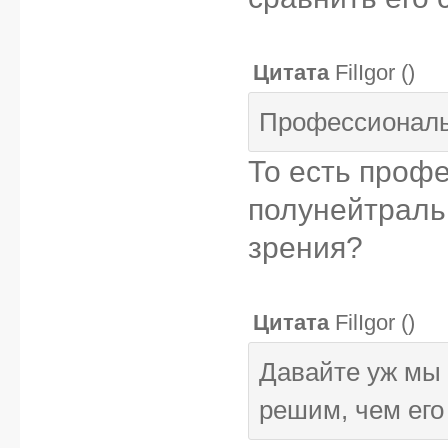
Цитата
FilIgor
(
)
Профессиональ
То есть проф
полунейтраль
зрения?
Цитата
FilIgor
(
)
Давайте уж мы
решим, чем его