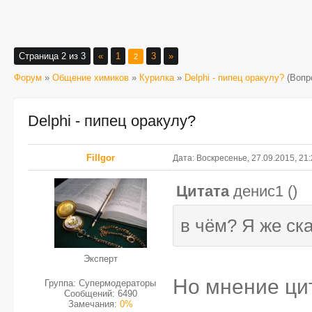
Страница
2
из
3
«
1
3
»
2
Форум
»
Общение химиков
»
Курилка
»
Delphi - пипец оракулу?
(Вопр
Delphi - пипец оракулу?
FilIgor
Дата: Воскресенье, 27.09.2015, 21
Цитата
денис1
(
)
в чём? Я же ска
Эксперт
Но мнение ци
Группа: Супермодераторы
Сообщений:
6490
Замечания:
0%