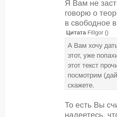
Я Вам не зас
говорю о тео
в свободное 
Цитата
FilIgor
(
)
А Вам хочу дат
этот, уже попа
этот текст проч
посмотрим (дай
скажете.
То есть Вы сч
надеетесь, ч