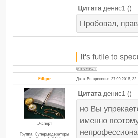
Цитата
денис1
(
)
Пробовал, прав
It's futile to sp
FilIgor
Дата: Воскресенье, 27.09.2015, 22
Цитата
денис1
(
)
но Вы упрекает
именно поэтом
Эксперт
непрофессион
Группа: Супермодераторы